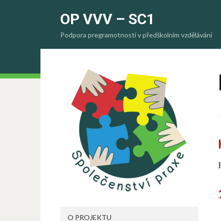
OP VVV – SC1
Podpora pregramotností v předškolním vzdělávání
O PROJEKTU