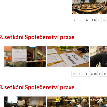
«
‹
z
6
›
»
2. setkání Společenství praxe
«
‹
z
16
›
»
3. setkání Společenství praxe