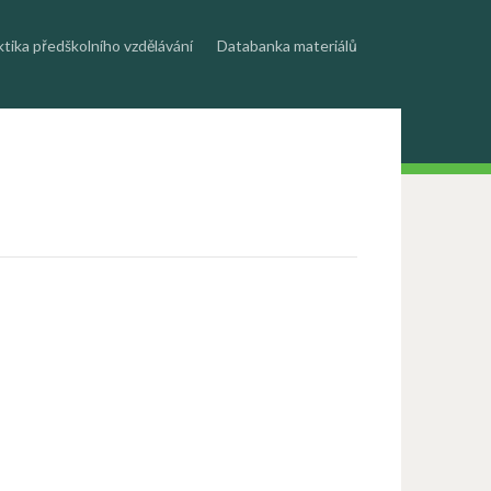
ktika předškolního vzdělávání
Databanka materiálů