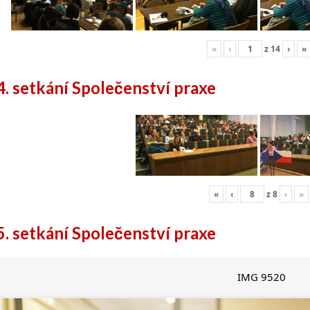
«
‹
z
14
›
»
4. setkání Společenství praxe
«
‹
z
8
›
»
5. setkání Společenství praxe
IMG 9520