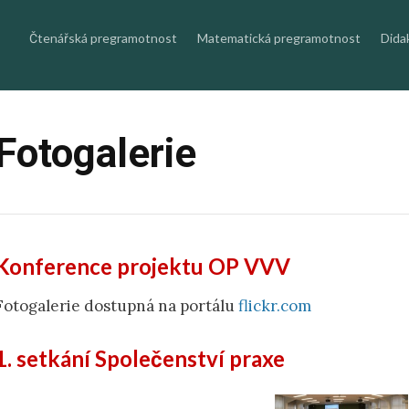
Skip
to
content
Čtenářská pregramotnost
Matematická pregramotnost
Dida
Fotogalerie
Konference projektu OP VVV
Fotogalerie dostupná na portálu
flickr.com
1. setkání Společenství praxe