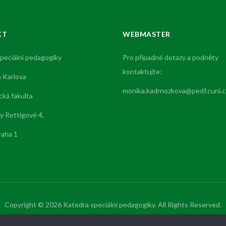
KT
WEBMASTER
peciální pedagogiky
Pro případné dotazy a podněty
kontaktujte:
a Karlova
monika.kadrnozkova@pedf.cuni.c
ká fakulta
 Rettigové 4,
raha 1
Copyright © 2026 Katedra speciální pedagogiky. All Rights Reserved.
Theme by