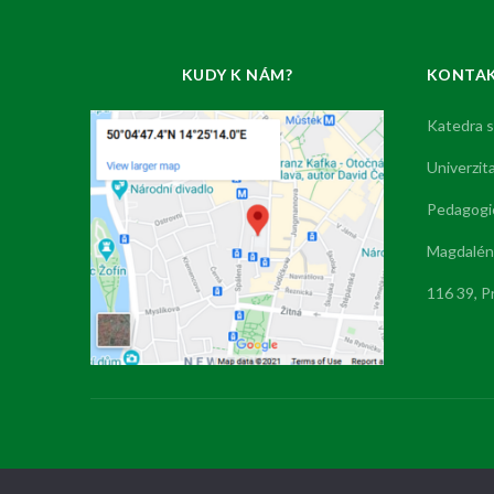
KUDY K NÁM?
KONTA
Katedra s
Univerzit
Pedagogic
Magdalény
116 39, P