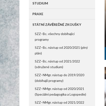
STUDIUM
PRAXE
edagogické fakulty Univerzity Karlovy srdečně zve odbornou i
STÁTNÍ ZÁVĚREČNÉ ZKOUŠKY
é světy v dětské paliativní péči – mezioborová výuka a
SZZ–Bc. všechny dobíhající
programy
SZZ–Bc. nástup od 2020/2021 (plný
plán)
SZZ–Bc. nástup od 2021/2022
(sdružené studium)
SZZ–NMgr. nástup do 2019/2020
(dobíhajíí programy)
SZZ–NMgr. nástup od 2020/2021
(Speciální pedagogika a Logopedie)
SZZ–NMgr. nástup od 2021/2022