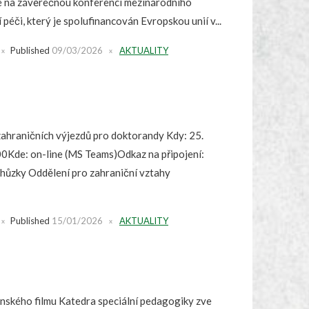
e na závěrečnou konferenci mezinárodního
í péči, který je spolufinancován Evropskou unií v...
Published
09/03/2026
AKTUALITY
zahraničních výjezdů pro doktorandy Kdy: 25.
0Kde: on-line (MS Teams)Odkaz na připojení:
chůzky Oddělení pro zahraniční vztahy
Published
15/01/2026
AKTUALITY
nského filmu Katedra speciální pedagogiky zve