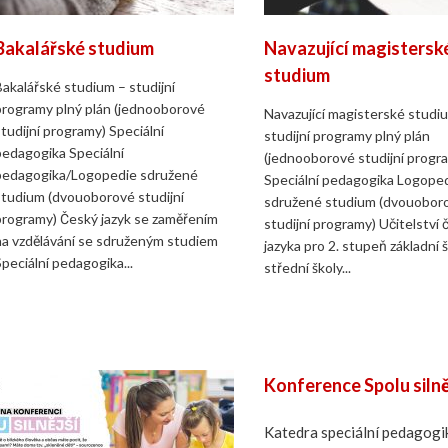
Bakalářské studium
Navazující magistersk
studium
Bakalářské studium – studijní
programy plný plán (jednooborové
Navazující magisterské studi
studijní programy) Speciální
studijní programy plný plán
pedagogika Speciální
(jednooborové studijní progr
pedagogika/Logopedie sdružené
Speciální pedagogika Logope
studium (dvouoborové studijní
sdružené studium (dvouobor
programy) Český jazyk se zaměřením
studijní programy) Učitelství
na vzdělávání se sdruženým studiem
jazyka pro 2. stupeň základní š
Speciální pedagogika...
střední školy...
Recent Posts
Konference Spolu silně
Katedra speciální pedagogik