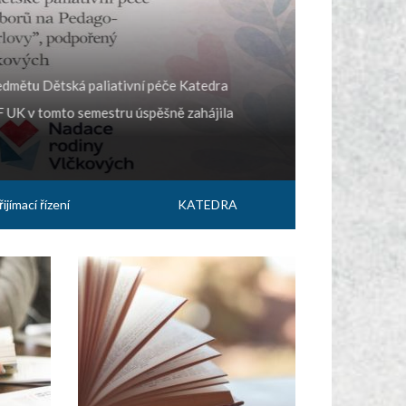
Přijímací 
Přijímací říze
edmětu Dětská paliativní péče Katedra
pouze uchazeč
F UK v tomto semestru úspěšně zahájila
„Speciální...
řijímací řízení
KATEDRA