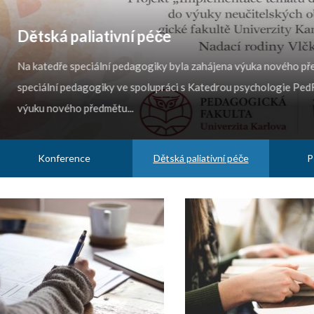
Dětská paliativní péče
Na katedře speciální pedagogiky byla zahájena výuka nového př
speciální pedagogiky ve spolupráci s Katedrou psychologie Ped
výuku nového předmětu...
Konference
Dětská paliativní péče
P