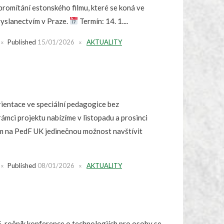
romítání estonského filmu, které se koná ve
vyslanectvím v Praze.
Termín: 14. 1....
Published
15/01/2026
AKTUALITY
ientace ve speciální pedagogice bez
mci projektu nabízíme v listopadu a prosinci
m na PedF UK jedinečnou možnost navštívit
Published
08/01/2026
AKTUALITY
ročník konference o technologiích pro osoby se