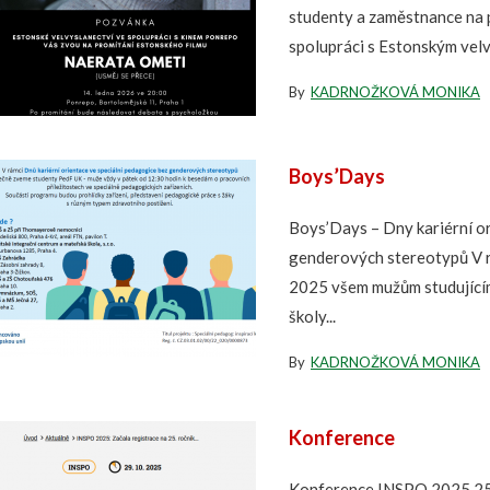
studenty a zaměstnance na p
spolupráci s Estonským vel
By
KADRNOŽKOVÁ MONIKA
Boys’Days
Boys’Days – Dny kariérní or
genderových stereotypů V rá
2025 všem mužům studující
školy...
By
KADRNOŽKOVÁ MONIKA
Konference
Konference INSPO 2025 25. 