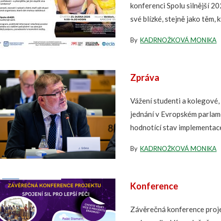
konferenci Spolu silnější 2
své blízké, stejně jako těm, kt
By
KADRNOŽKOVÁ MONIKA
Zpráva
Vážení studenti a kolegové,
jednání v Evropském parlame
hodnotící stav implementac
By
KADRNOŽKOVÁ MONIKA
Konference
Závěrečná konference projek