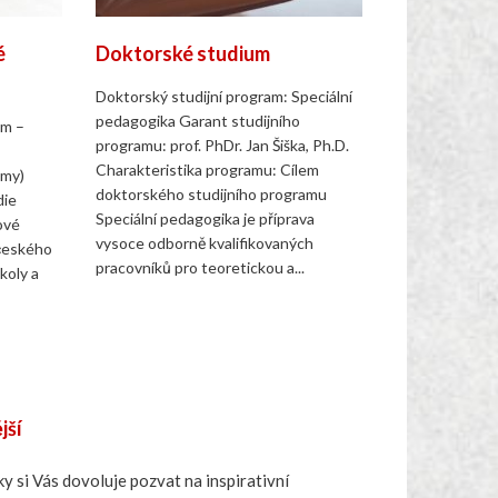
é
Doktorské studium
Doktorský studijní program: Speciální
pedagogika Garant studijního
um –
programu: prof. PhDr. Jan Šiška, Ph.D.
Charakteristika programu: Cílem
amy)
doktorského studijního programu
die
Speciální pedagogika je příprava
ové
vysoce odborně kvalifikovaných
 českého
pracovníků pro teoretickou a...
koly a
jší
y si Vás dovoluje pozvat na inspirativní