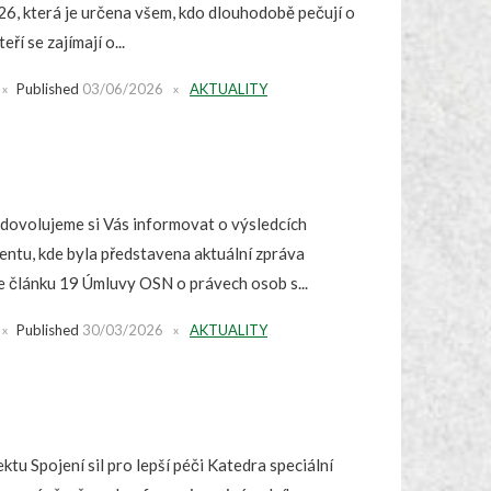
026, která je určena všem, kdo dlouhodobě pečují o
eří se zajímají o...
Published
03/06/2026
AKTUALITY
 dovolujeme si Vás informovat o výsledcích
ntu, kde byla představena aktuální zpráva
e článku 19 Úmluvy OSN o právech osob s...
Published
30/03/2026
AKTUALITY
tu Spojení sil pro lepší péči Katedra speciální