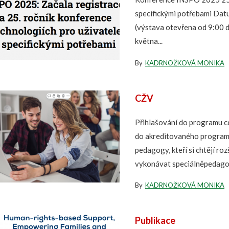
specifickými potřebami Dat
(výstava otevřena od 9:00 
května...
By
KADRNOŽKOVÁ MONIKA
CŽV
Přihlašování do programu c
do akreditovaného programu
pedagogy, kteří si chtějí ro
vykonávat speciálněpedagog
By
KADRNOŽKOVÁ MONIKA
Publikace