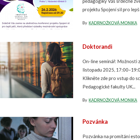
pedagogiky Vás srdečně zv
projektu Spojení sil pro lepš
By
KADRNOŽKOVÁ MONIKA
Doktorandi
On-line seminář: Možnosti 
listopadu 2025, 17:00–19:0
Klikněte zde pro vstup do s
Pedagogické fakulty UK...
By
KADRNOŽKOVÁ MONIKA
Pozvánka
Pozvánka na promítání esto