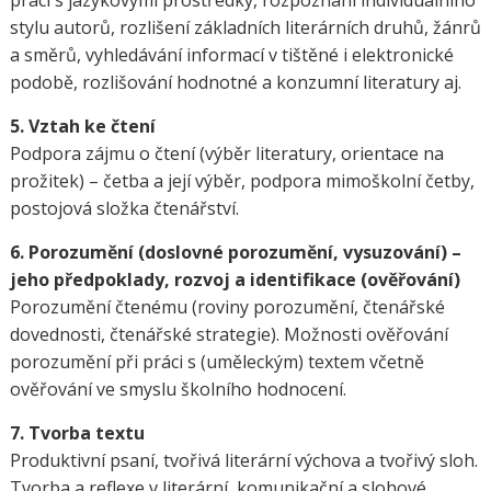
práci s jazykovými prostředky, rozpoznání individuálního
stylu autorů, rozlišení základních literárních druhů, žánrů
a směrů, vyhledávání informací v tištěné i elektronické
podobě, rozlišování hodnotné a konzumní literatury aj.
5. Vztah ke čtení
Podpora zájmu o čtení (výběr literatury, orientace na
prožitek) – četba a její výběr, podpora mimoškolní četby,
postojová složka čtenářství.
6. Porozumění (doslovné porozumění, vysuzování) –
jeho předpoklady, rozvoj a identifikace (ověřování)
Porozumění čtenému (roviny porozumění, čtenářské
dovednosti, čtenářské strategie). Možnosti ověřování
porozumění při práci s (uměleckým) textem včetně
ověřování ve smyslu školního hodnocení.
7. Tvorba textu
Produktivní psaní, tvořivá literární výchova a tvořivý sloh.
Tvorba a reflexe v literární, komunikační a slohové