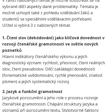
V rámci nabízených témat je možné soustředit se na
vybrané dílčí aspekty dané problematiky. Témata je
možné uchopit také z pohledu vzdělávání žáků a
studentů se speciálními vzdělávacími potřebami.
Učitel si vybírá 3 z nabízených témat.
1. Čtení slov (dekódování) jako klíčová dovednost v
rozvoji čtenářské gramotnosti ve světle nových
poznatků
Hlavní indikátory čtenářského výkonu a jejich
diagnostický význam: rychlost, přesnost, čtení reálných
slov, čtení pseudoslov. Dílčí zakládající dovednosti
(fonematické uvědomování, rychlé jmenování, znalost
písmen) a jejich systematický rozvoj.
2. Jazyk a funkční gramotnost
Jazykové porozumění a jeho role v procesu rozvoje
čtenářské gramotnosti. Chápání struktury jazyka a
významů při porozumění textu. Stylotvorné faktory: