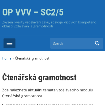
OP VVV – SC2/5
Zvýšení kvality vzdělávání žáků, rozvoje klíčových kompetencí,
oblastí vzdělávání a gramotností
Home
»
Čtenářská gramotnost
Čtenářská gramotnost
Zde naleznete aktuální témata vzdělávacího modulu
Čtenářská gramotnost.