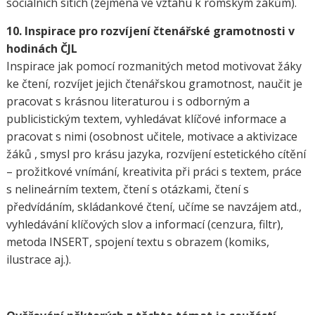
sociálních sítích (zejména ve vztahu k romským žákům).
10. Inspirace pro rozvíjení čtenářské gramotnosti v
hodinách ČJL
Inspirace jak pomocí rozmanitých metod motivovat žáky
ke čtení, rozvíjet jejich čtenářskou gramotnost, naučit je
pracovat s krásnou literaturou i s odborným a
publicistickým textem, vyhledávat klíčové informace a
pracovat s nimi (osobnost učitele, motivace a aktivizace
žáků , smysl pro krásu jazyka, rozvíjení estetického cítění
– prožitkové vnímání, kreativita při práci s textem, práce
s nelineárním textem, čtení s otázkami, čtení s
předvídáním, skládankové čtení, učíme se navzájem atd.,
vyhledávání klíčových slov a informací (cenzura, filtr),
metoda INSERT, spojení textu s obrazem (komiks,
ilustrace aj.).