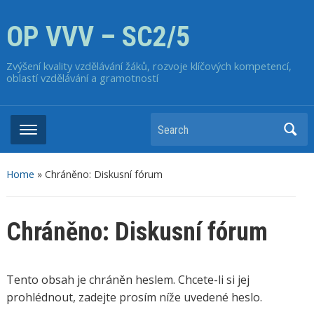
OP VVV – SC2/5
Zvýšení kvality vzdělávání žáků, rozvoje klíčových kompetencí,
oblastí vzdělávání a gramotností
Home
»
Chráněno: Diskusní fórum
Chráněno: Diskusní fórum
Tento obsah je chráněn heslem. Chcete-li si jej
prohlédnout, zadejte prosím níže uvedené heslo.