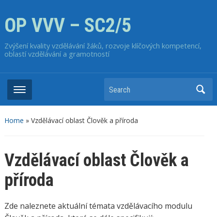
OP VVV – SC2/5
Zvýšení kvality vzdělávání žáků, rozvoje klíčových kompetencí,
oblastí vzdělávání a gramotností
Home
»
Vzdělávací oblast Člověk a příroda
Vzdělávací oblast Člověk a
příroda
Zde naleznete aktuální témata vzdělávacího modulu