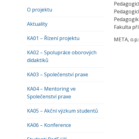
Pedagogick
O projektu
Pedagogick
Pedagogika
Aktuality
Fakulta př
KA01 – Řízení projektu
META, o.p.
KA02 – Spolupráce oborových
didaktiků
KA03 – Společenství praxe
KA04 – Mentoring ve
Společenství praxe
KA05 – Akční výzkum studentů
KA06 – Konference