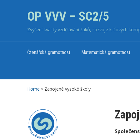
OP VVV – SC2/5
Zvýšení kvality vzdělávání žáků, rozvoje klíčových kom
Čtenářská gramotnost
Matematická gramotnost
Home
»
Zapojené vysoké školy
Zapoj
Společenst