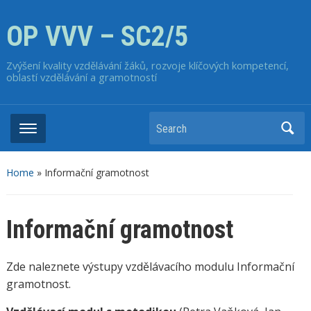
OP VVV – SC2/5
Zvýšení kvality vzdělávání žáků, rozvoje klíčových kompetencí,
oblastí vzdělávání a gramotností
Home
»
Informační gramotnost
Informační gramotnost
Zde naleznete výstupy vzdělávacího modulu Informační
gramotnost.