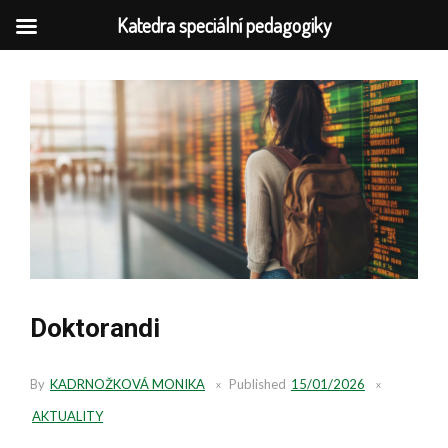
Katedra speciální pedagogiky
Skip
to
content
Doktorandi
By
KADRNOŽKOVÁ MONIKA
Published
15/01/2026
AKTUALITY