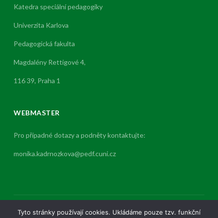
Katedra speciální pedagogiky
Univerzita Karlova
Pedagogická fakulta
Magdalény Rettigové 4,
116 39, Praha 1
WEBMASTER
Pro případné dotazy a podněty kontaktujte:
monika.kadrnozkova@pedf.cuni.cz
Tyto stránky používají cookies. Ukládáme pouze tzv. funkční
Copyright © 2026 Katedra speciální pedagogiky. All Rights