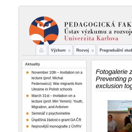
Výzkum
Rozvoj
Pregraduální stu
Aktuality
Fotogalerie 
November 10th – Invitation on a
Preventing p
lecture (prof. Michal
Federowicz): War migrants from
exclusion to
Ukraine in Polish schools
March 31st – Invitation on a
lecture (prof. Miri Yemini): Youth,
Migration, and Activism
Seminář z psychometrie
Úspěšná žádost o grant GA ČR
Nejnovější monografie z ÚVRV