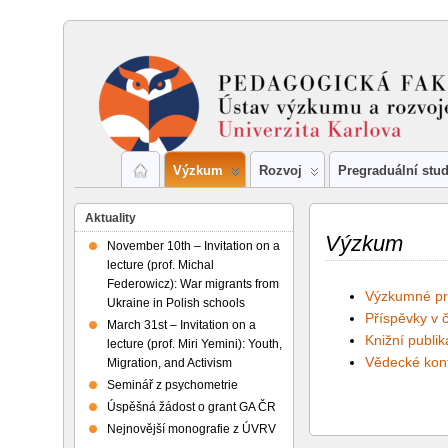
Výzkum
Rozvoj
Pregraduální stu
Aktuality
Výzkum
November 10th – Invitation on a
lecture (prof. Michal
Federowicz): War migrants from
Výzkumné pr
Ukraine in Polish schools
Příspěvky v 
March 31st – Invitation on a
Knižní publi
lecture (prof. Miri Yemini): Youth,
Vědecké kon
Migration, and Activism
Seminář z psychometrie
Úspěšná žádost o grant GA ČR
Nejnovější monografie z ÚVRV