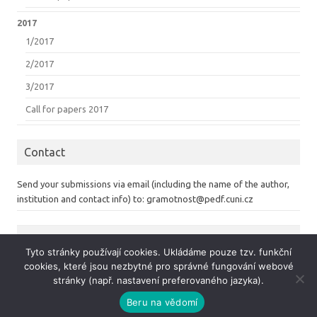
2017
1/2017
2/2017
3/2017
Call for papers 2017
Contact
Send your submissions via email (including the name of the author,
institution and contact info) to: gramotnost@pedf.cuni.cz
Tyto stránky používají cookies. Ukládáme pouze tzv. funkční
Copyright 2022
cookies, které jsou nezbytné pro správné fungování webové
Webmaster - monika.kadrnozkova@pedf.cuni.cz
stránky (např. nastavení preferovaného jazyka).
Beru na vědomí
Iconic One
Theme | Powered by
Wordpress