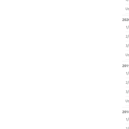
U
2020
1
2
3
U
2019
1
2
3
U
2018
1
2