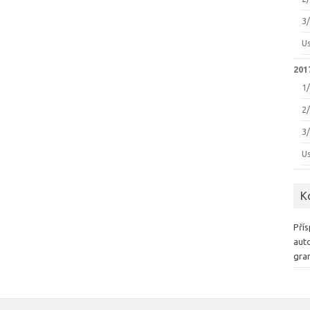
3
U
2017
1
2
3
U
K
Přís
auto
gra