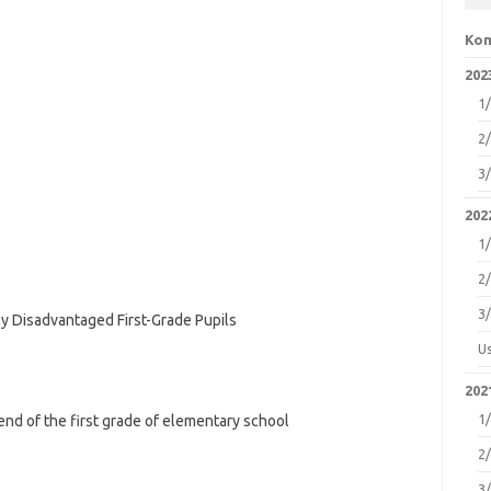
Kom
2023
1
2
3
2022
1
2
3
y Disadvantaged First-Grade Pupils
U
2021
1
e end of the first grade of elementary school
2
3