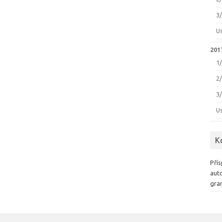
3
U
2017
1
2
3
U
K
Přís
auto
gra