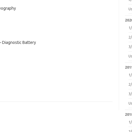
geography
U
2020
1
2
 – Diagnostic Battery
3
U
2019
1
2
3
U
2018
1
2