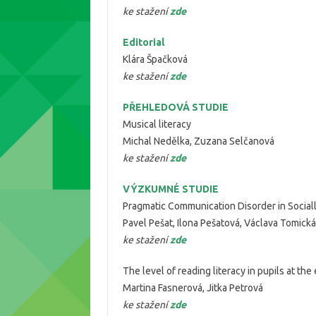
ke stažení
zde
Editorial
Klára Špačková
ke stažení
zde
PŘEHLEDOVÁ STUDIE
Musical literacy
Michal Nedělka, Zuzana Selčanová
ke stažení
zde
VÝZKUMNÉ STUDIE
Pragmatic Communication Disorder in Sociall
Pavel Pešat, Ilona Pešatová, Václava Tomická
ke stažení
zde
The level of reading literacy in pupils at th
Martina Fasnerová, Jitka Petrová
ke stažení
zde