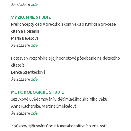
ke stažení
zde
VÝZKUMNÉ STUDIE
Prekoncepty detí v predškolskom veku o funkcii a procese
čítania a písania
Mária Belešová
ke stažení
zde
Postava v rozprávke a jej hodnotové pôsobenie na detského
čitateľa
Lenka Szentesiová
ke stažení
zde
METODOLOGICKÉ STUDIE
Jazykové uvědomování u dětí mladšího školního věku
Anna Kucharská, Martina Šmejkalová
ke stažení
zde
Způsoby zjišťování úrovně metakognitivních znalostí: