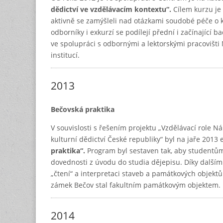
dědictví ve vzdělávacím kontextu“.
Cílem kurzu je 
aktivně se zamýšleli nad otázkami soudobé péče o ku
odborníky i exkurzí se podílejí přední i začínající 
ve spolupráci s odbornými a lektorskými pracovišti
institucí.
2013
Bečovská praktika
V souvislosti s řešením projektu „Vzdělávací role N
kulturní dědictví České republiky“ byl na jaře 201
praktika“.
Program byl sestaven tak, aby studentům 
dovednosti z úvodu do studia dějepisu. Díky dalším 
„čtení“ a interpretaci staveb a památkových objektů
zámek Bečov stal fakultním památkovým objektem.
2014