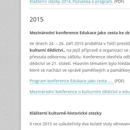
Klášterní stezky 2014, Pozvánka a program.
(PDF)
2015
Mezinárodní konference Edukace jako cesta ke zkv
Ve dnech 24. – 26. září 2015 proběhla v Telči pres
kulturní dědictví.,
na jejíž přípravě a organizaci se
převzala odbornou záštitu. Konference otevřela odb
dědictví ve 21. století. Hlavním tématem bylo hledán
které se nachází ve správě paměťových a památkovýc
Program konference Edukace jako cesta …..
(PDF)
Mezinárodní konference o kulturním dědictví a eduk
Klášterní kulturně-historické stezky
V roce 2015 se uskutečnily dva kulaté stoly věnova