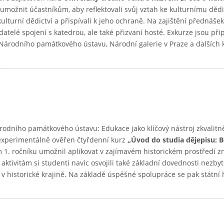
umožnit účastníkům, aby reflektovali svůj vztah ke kulturnímu dědic
lturní dědictví a přispívali k jeho ochraně. Na zajištění přednášek,
badatelé spojení s katedrou, ale také přizvaní hosté. Exkurze jsou př
 Národního památkového ústavu, Národní galerie v Praze a dalších 
árodního památkového ústavu: Edukace jako klíčový nástroj zkvalitn
3 experimentálně ověřen čtyřdenní kurz
„Úvod do studia dějepisu: 
1. ročníku umožnil aplikovat v zajímavém historickém prostředí zn
aktivitám si studenti navíc osvojili také základní dovednosti nezby
 v historické krajině. Na základě úspěšné spolupráce se pak státní 