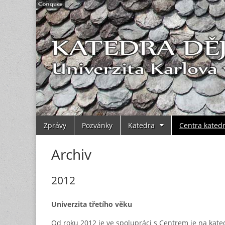
Main
Skip
Zprávy
Pozvánky
Katedra
Centra kated
to
menu
content
Archiv
2012
Univerzita třetího věku
Od roku 2012 je ve spolupráci s Centrem je na kate