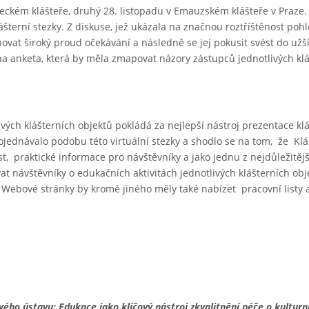
Oseckém klášteře, druhý 28. listopadu v Emauzském klášteře v Praze
erní stezky. Z diskuse, jež ukázala na značnou roztříštěnost pohl
ovat široký proud očekávání a následně se jej pokusit svést do užš
na anketa, která by měla zmapovat názory zástupců jednotlivých kl
ivých klášterních objektů pokládá za nejlepší nástroj prezentace kl
ojednávalo podobu této virtuální stezky a shodlo se na tom, že Klá
, praktické informace pro návštěvníky a jako jednu z nejdůležitějš
t návštěvníky o edukačních aktivitách jednotlivých klášterních obj
 Webové stránky by kromě jiného měly také nabízet pracovní listy a
ho ústavu: Edukace jako klíčový nástroj zkvalitnění péče o kulturní