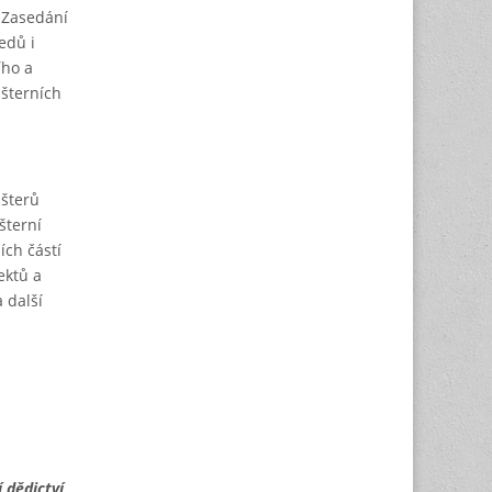
. Zasedání
edů i
ího a
ášterních
ášterů
šterní
ích částí
ektů a
 další
 dědictví