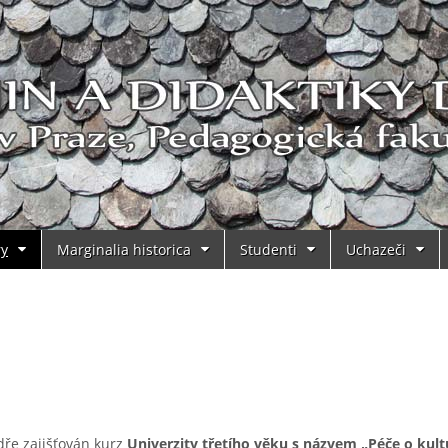
ry
Marginalia historica
Studenti
Uchazeči
dře zajišťován kurz
Univerzity třetího věku s názvem „Péče o kult