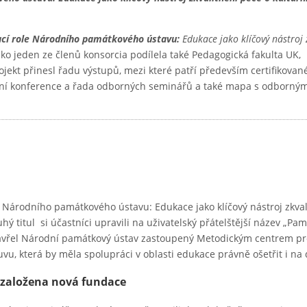
ací role Národního památkového ústavu:
Edukace jako klíčový nástroj 
ako jeden ze členů konsorcia podílela také Pedagogická fakulta UK,
jekt přinesl řadu výstupů, mezi které patří především certifikovan
odní konference a řada odborných seminářů a také mapa s odborný
e Národního památkového ústavu: Edukace jako klíčový nástroj zkval
uhý titul si účastníci upravili na uživatelský přátelštější název „Pa
zavřel Národní památkový ústav zastoupený Metodickým centrem pr
u, která by měla spolupráci v oblasti edukace právně ošetřit i na d
a založena nová fundace