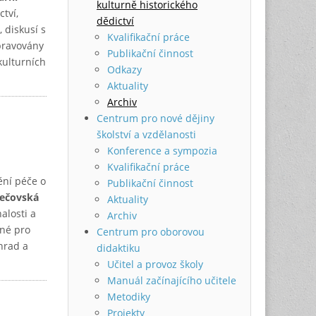
kulturně historického
tví,
dědictví
 diskusí s
Kvalifikační práce
ipravovány
Publikační činnost
kulturních
Odkazy
Aktuality
Archiv
Centrum pro nové dějiny
školství a vzdělanosti
Konference a sympozia
Kvalifikační práce
ění péče o
Publikační činnost
Bečovská
Aktuality
alosti a
Archiv
tné pro
Centrum pro oborovou
hrad a
didaktiku
Učitel a provoz školy
Manuál začínajícího učitele
Metodiky
Projekty