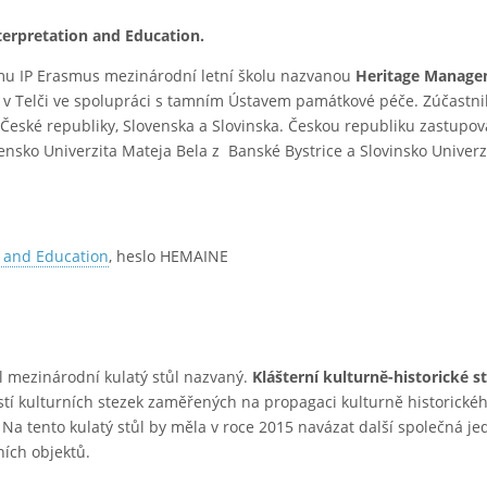
terpretation and Education.
mu IP Erasmus mezinárodní letní školu nazvanou
Heritage Manage
a v Telči ve spolupráci s tamním Ústavem památkové péče. Zúčastnili
 České republiky, Slovenska a Slovinska. Českou republiku zastupov
vensko Univerzita Mateja Bela z Banské Bystrice a Slovinsko Univer
 and Education
, heslo HEMAINE
l mezinárodní kulatý stůl nazvaný.
Klášterní kulturně-historické s
tí kulturních stezek zaměřených na propagaci kulturně historickéh
 Na tento kulatý stůl by měla v roce 2015 navázat další společná je
ních objektů.