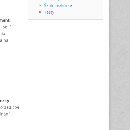
Školní exkurze
Testy
ment,
 se jí
ala
za na
tezky
.
o dědictví
dnání