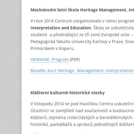
Mezinárodní letní škola Heritage Management, In
V roce 2014 Centrum zorganizovalo v rámci progra
Interpretation and Education
. Škola se uskutečnil
studenti a přednášející ze tří zemí Evropské unie –
Pedagogická fakulta Univerzity Karlovy v Praze, Slo
Primorskem v Koperu.
HEMAINE. Program
(PDF)
Moodle, kurz Heritage Management, Interpretation
Klášterní kulturně-historické stezky
V listopadu 2014 se pod hlavičkou Centra uskutečni
Účastníci se zamýšleli nad současností a budoucnos
klášterů, zejména cisterciáckých a benediktinských.
historiků, památkářů a správců jednotlivých klášter