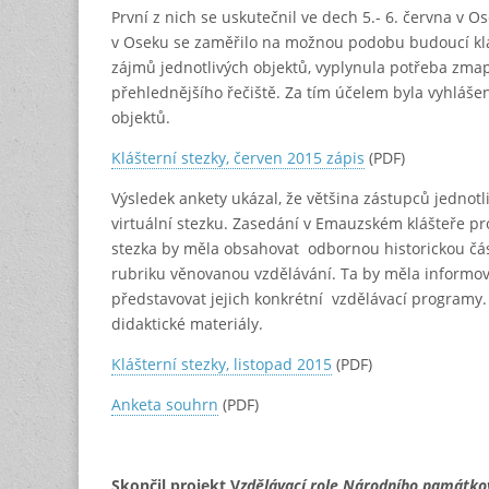
První z nich se uskutečnil ve dech 5.- 6. června v 
v Oseku se zaměřilo na možnou podobu budoucí klášt
zájmů jednotlivých objektů, vyplynula potřeba zmap
přehlednějšího řečiště. Za tím účelem byla vyhláše
objektů.
Klášterní stezky, červen 2015 zápis
(PDF)
Výsledek ankety ukázal, že většina zástupců jednotl
virtuální stezku. Zasedání v Emauzském klášteře pr
stezka by měla obsahovat odbornou historickou část
rubriku věnovanou vzdělávání. Ta by měla informova
představovat jejich konkrétní vzdělávací programy.
didaktické materiály.
Klášterní stezky, listopad 2015
(PDF)
Anketa souhrn
(PDF)
Skončil projekt V
zdělávací role Národního památkové