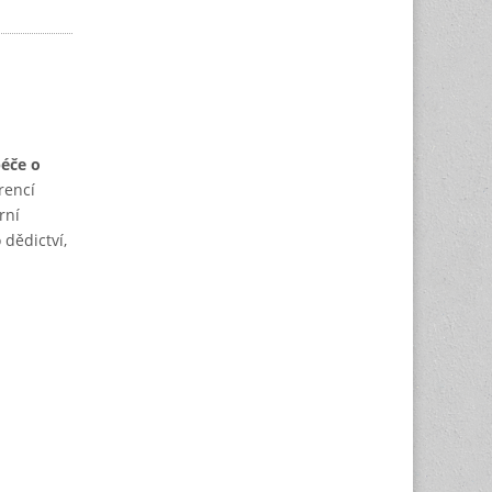
péče o
rencí
rní
 dědictví,