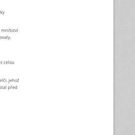
vky
 mnišství
ovaly,
es celou
lči, jehož
stal před