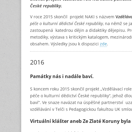
České republiky.
V roce 2015 skončil projekt NAKI s názvem
V
zděláv
péče o kulturní dědictví České republiky
, na němž se j
zastoupená katedrou dějin a didaktiky dějepisu. Pro
metodiky, výstava s kritickým katalogem, mezinár
obsahem. Výsledky jsou k dispozici
zde
.
2016
Památky nás i nadále baví.
S koncem roku 2015 skončil projekt „Vzdělávací rol
péče o kulturní dědictví České republiky“, jehož dlo
baví“. Ve snaze navázat na úspěšné partnerství u
vzdělávání v Telči s Pedagogickou fakultou UK smlouv
Virtuální klášter aneb Ze Zlaté Koruny byl