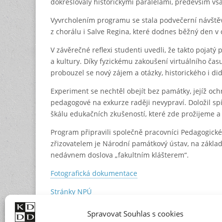
dokreslovaly historickými paralelami, především vš
Vyvrcholením programu se stala podvečerní návště
z chorálu i Salve Regina, které dodnes běžný den v 
V závěrečné reflexi studenti uvedli, že takto pojat
a kultury. Díky fyzickému zakoušení virtuálního čas
probouzel se nový zájem a otázky, historického i di
Experiment se nechtěl obejít bez památky, jejíž oc
pedagogové na exkurze raději nevypraví. Doložil sp
škálu edukačních zkušeností, které zde prožijeme a
Program připravili společně pracovníci Pedagogické 
zřizovatelem je Národní památkový ústav, na základě
nedávnem doslova „fakultním klášterem“.
Fotografická dokumentace
Stránky NPÚ
Spravovat Souhlas s cookies