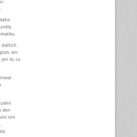
u:
.
ckého
azněly
ematiku.
i dalších
gson, ani
jen to, co
iroval
n
tuální
en den
lní síni
.
ly,