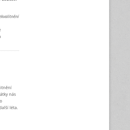
zkvalitnění
é
m
itnění
mátky nás
o
alší léta.