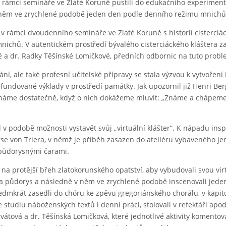
 v rámci semináře ve Zlaté Koruně pustili do edukačního experiment
i v něm ve zrychlené podobě jeden den podle denního režimu mnichů
v rámci dvoudenního semináře ve Zlaté Koruně s historií cisterciá
mnichů. V autentickém prostředí bývalého cisterciáckého kláštera z
é a dr. Radky Těšínské Lomičkové, předních odbornic na tuto probl
í, ale také profesní učitelské přípravy se stala výzvou k vytvoření 
t fundované výklady v prostředí památky. Jak upozornil již Henri Ber
 známe dostatečně, když o nich dokážeme mluvit: „Známe a chápeme 
v podobě možnosti vystavět svůj „virtuální klášter“. K nápadu insp
se von Triera, v němž je příběh zasazen do ateliéru vybaveného je
půdorysnými čarami.
na protější břeh zlatokorunského opatství, aby vybudovali svou vir
štera půdorys a následně v něm ve zrychlené podobě inscenovali jed
edmkrát zasedli do chóru ke zpěvu gregoriánského chorálu, v kapitu
e studiu náboženských textů i denní práci, stolovali v refektáři apod
tová a dr. Těšínská Lomičková, které jednotlivé aktivity komentova