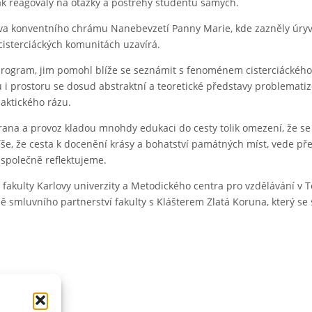
ak reagovaly na otázky a postřehy studentů samých.
va konventního chrámu Nanebevzetí Panny Marie, kde zazněly úry
cisterciáckých komunitách uzavírá.
ý program, jim pomohl blíže se seznámit s fenoménem cisterciáckého
u i prostoru se dosud abstraktní a teoretické představy problematiz
daktického rázu.
hrana a provoz kladou mnohdy edukaci do cesty tolik omezení, že se
íše, že cesta k docenění krásy a bohatství památných míst, vede př
 společně reflektujeme.
fakulty Karlovy univerzity a Metodického centra pro vzdělávání v Te
 smluvního partnerství fakulty s Klášterem Zlatá Koruna, který se 