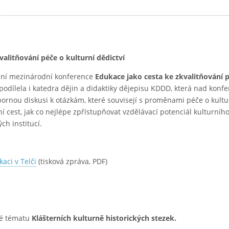
alitňování péče o kulturní dědictví
tižní mezinárodní konference
Edukace jako cesta ke zkvalitňování 
 podílela i katedra dějin a didaktiky dějepisu KDDD, která nad konfe
ornou diskusi k otázkám, které souvisejí s proměnami péče o kultu
í cest, jak co nejlépe zpřístupňovat vzdělávací potenciál kulturního
h institucí.
aci v Telči
(tisková zpráva, PDF)
né tématu
Klášterních kulturně historických stezek.