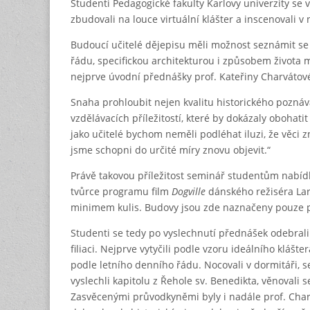
Studenti Pedagogické fakulty Karlovy univerzity se
zbudovali na louce virtuální klášter a inscenoval
Budoucí učitelé dějepisu měli možnost seznámit se 
řádu, specifickou architekturou i způsobem života 
nejprve úvodní přednášky prof. Kateřiny Charvátov
Snaha prohloubit nejen kvalitu historického poznáván
vzdělávacích příležitostí, které by dokázaly obohati
jako učitelé bychom neměli podléhat iluzi, že věci
jsme schopni do určité míry znovu objevit.“
Právě takovou příležitost seminář studentům nabídl 
tvůrce programu film
Dogville
dánského režiséra Lar
minimem kulis. Budovy jsou zde naznačeny pouze 
Studenti se tedy po vyslechnutí přednášek odebrali 
filiaci. Nejprve vytyčili podle vzoru ideálního klá
podle letního denního řádu. Nocovali v dormitáři, s
vyslechli kapitolu z Řehole sv. Benedikta, věnovali s
Zasvěcenými průvodkyněmi byly i nadále prof. Charvá