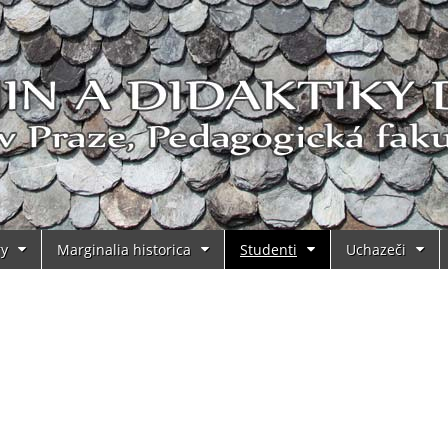
ry
Marginalia historica
Studenti
Uchazeči