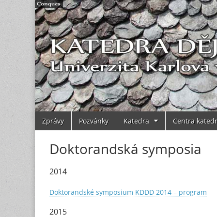
Main
Skip
Zprávy
Pozvánky
Katedra
Centra kated
to
menu
content
Doktorandská symposia
2014
Doktorandské symposium KDDD 2014 – program
2015