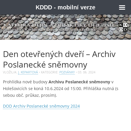
KDDD - mobilní verze
Den otevřených dveří – Archiv
Poslanecké sněmovny
VLOŽIL/A:
J. KEPARTOVÁ
• KATEGORIE:
POZVÁNKY
•
03. 06. 2024
Prohlídka nové budovy
Archivu Poslanecké sněmovny
v
Holešovicích se koná 10.6.2024 od 15:00. Přihláška nutná (s
sebou obč. průkaz, prosím).
DOD Archiv Poslanecké sněmovny 2024