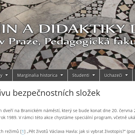
ry
Marginalia historica
Studenti
Uchazeči
ivu bezpečnostních složek
h dveří na Branickém náměstí, který se bude konat dne 20. června 
ok 1989. V rámci této akce chystáme speciální program, včetně uk
ch režimů [
1
] „Pět životů Václava Havla: jak si vybrat životopis?“ (po