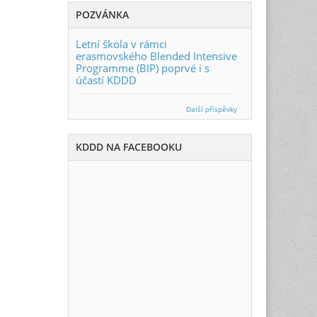
p
POZVÁNKA
ř
Letní škola v rámci
i
erasmovského Blended Intensive
j
Programme (BIP) poprvé i s
m
účastí KDDD
ě
t
Další příspěvky
e
m
KDDD NA FACEBOOKU
a
r
k
e
t
i
n
g
o
v