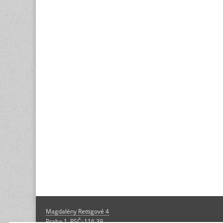
Magdalény Rettigové 4
Praha 1, PSČ: 116 39