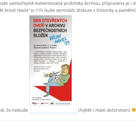
bude samozřejmě komentovaná prohlídka Archivu, připravena je i d
t kreslí Havla“ (v 11h bude vernisáž), diskuze s historiky a pamětník
vědí, že nebude
chybět i malé občerstvení