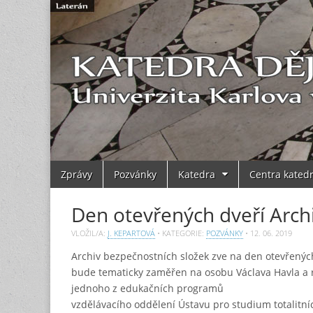
Main
Skip
Zprávy
Pozvánky
Katedra
Centra kated
to
menu
content
Den otevřených dveří Arch
VLOŽIL/A:
J. KEPARTOVÁ
• KATEGORIE:
POZVÁNKY
•
12. 06. 2019
Archiv bezpečnostních složek zve na den otevřenýc
bude tematicky zaměřen na osobu Václava Havla a r
jednoho z edukačních programů
vzdělávacího oddělení Ústavu pro studium totalitní