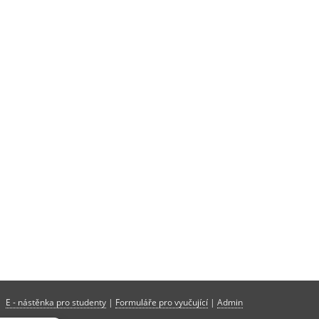
E - nástěnka pro studenty
|
Formuláře pro vyučující
|
Admin