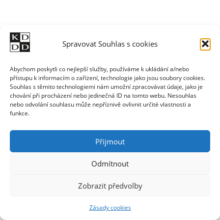
Spravovat Souhlas s cookies
Abychom poskytli co nejlepší služby, používáme k ukládání a/nebo
přístupu k informacím o zařízení, technologie jako jsou soubory cookies.
Souhlas s těmito technologiemi nám umožní zpracovávat údaje, jako je
chování při procházení nebo jedinečná ID na tomto webu. Nesouhlas
nebo odvolání souhlasu může nepříznivě ovlivnit určité vlastnosti a
funkce.
Přijmout
Odmítnout
Zobrazit předvolby
Zásady cookies