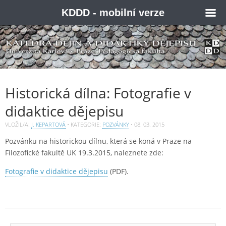
KDDD - mobilní verze
Historická dílna: Fotografie v
didaktice dějepisu
VLOŽIL/A:
J. KEPARTOVÁ
• KATEGORIE:
POZVÁNKY
•
08. 03. 2015
Pozvánku na historickou dílnu, která se koná v Praze na
Filozofické fakultě UK 19.3.2015, naleznete zde:
Fotografie v didaktice dějepisu
(PDF).