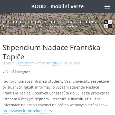
KDDD - mobilní verze
Stipendium Nadace Františka
Topiče
VLOŽIL/A:
J. KEPARTOVÁ
• KATEGORIE:
ZPRÁVY
•
08. 03. 2015
Vážení kolegové,
rádi bychom rozšířili mezi studenty Vaší univerzity, respektive
příslušných fakult, informaci o vypsání stipendií Nadace
Františka Topiče, určených uchazečům do 35 let za projekty se
vztahem k českým dějinám, literatuře a filozofii. Příslušné
informace naleznou zájemci na našich webových stránkách –
http://www.frantisektopic.cz/
.