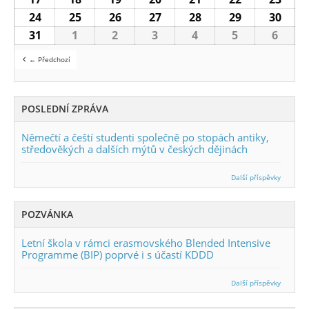
24
24.8.2026
25
25.8.2026
26
26.8.2026
27
27.8.2026
28
28.8.2026
29
29.8.2026
30
30.8
31
31.8.2026
1
1.9.2026
2
2.9.2026
3
3.9.2026
4
4.9.2026
5
5.9.2026
6
6.9.2
← Předchozí
POSLEDNÍ ZPRÁVA
Němečtí a čeští studenti společně po stopách antiky,
středověkých a dalších mýtů v českých dějinách
Další příspěvky
POZVÁNKA
Letní škola v rámci erasmovského Blended Intensive
Programme (BIP) poprvé i s účastí KDDD
Další příspěvky