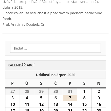
Uzávěrka pro podávání žádostí byla letos stanovena na 24.
dubna 2015.
S poděkování za vstřícnost a pozdravem jménem nadačního
fondu
Prof. Vratislav Doubek, Dr.
Vyhledávání
KALENDÁŘ AKCÍ
Události na Srpen 2026
P
Pondělí
Ú
Úterý
S
Středa
Č
Čtvrtek
P
Pátek
S
Sobota
N
Nedě
27
27.7.2026
28
28.7.2026
29
29.7.2026
30
30.7.2026
31
31.7.2026
1
1.8.2026
2
2.8.2
3
3.8.2026
4
4.8.2026
5
5.8.2026
6
6.8.2026
7
7.8.2026
8
8.8.2026
9
9.8.2
10
10.8.2026
11
11.8.2026
12
12.8.2026
13
13.8.2026
14
14.8.2026
15
15.8.2026
16
16.8
17
17.8.2026
18
18.8.2026
19
19.8.2026
20
20.8.2026
21
21.8.2026
22
22.8.2026
23
23.8