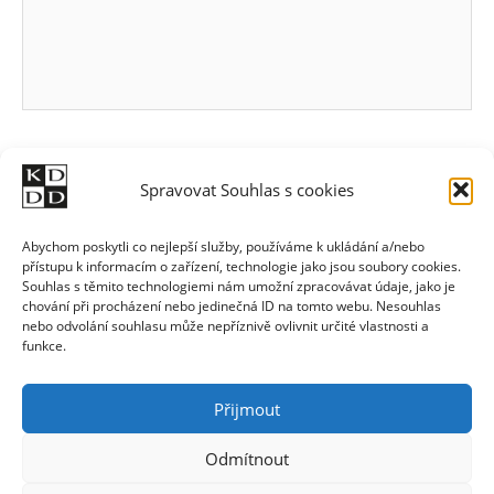
Spravovat Souhlas s cookies
Abychom poskytli co nejlepší služby, používáme k ukládání a/nebo
přístupu k informacím o zařízení, technologie jako jsou soubory cookies.
Souhlas s těmito technologiemi nám umožní zpracovávat údaje, jako je
chování při procházení nebo jedinečná ID na tomto webu. Nesouhlas
nebo odvolání souhlasu může nepříznivě ovlivnit určité vlastnosti a
funkce.
Přijmout
Odmítnout