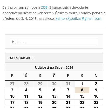
Celý program sympozia
ZDE
. Z kapacitních důvodů je
doporučeno účast na koncertě v Českém muzeu hudby potvrdit
předem do 3. 4. 2015 na adrese:
kantorsky.odkaz@gmail.com
Vyhledávání
KALENDÁŘ AKCÍ
Události na Srpen 2026
P
Pondělí
Ú
Úterý
S
Středa
Č
Čtvrtek
P
Pátek
S
Sobota
N
Nedě
27
27.7.2026
28
28.7.2026
29
29.7.2026
30
30.7.2026
31
31.7.2026
1
1.8.2026
2
2.8.2
3
3.8.2026
4
4.8.2026
5
5.8.2026
6
6.8.2026
7
7.8.2026
8
8.8.2026
9
9.8.2
10
10.8.2026
11
11.8.2026
12
12.8.2026
13
13.8.2026
14
14.8.2026
15
15.8.2026
16
16.8
17
17.8.2026
18
18.8.2026
19
19.8.2026
20
20.8.2026
21
21.8.2026
22
22.8.2026
23
23.8