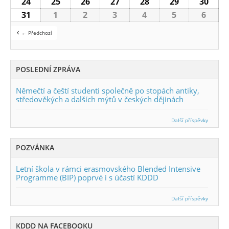
24
24.8.2026
25
25.8.2026
26
26.8.2026
27
27.8.2026
28
28.8.2026
29
29.8.2026
30
30.8
31
31.8.2026
1
1.9.2026
2
2.9.2026
3
3.9.2026
4
4.9.2026
5
5.9.2026
6
6.9.2
← Předchozí
POSLEDNÍ ZPRÁVA
Němečtí a čeští studenti společně po stopách antiky,
středověkých a dalších mýtů v českých dějinách
Další příspěvky
POZVÁNKA
Letní škola v rámci erasmovského Blended Intensive
Programme (BIP) poprvé i s účastí KDDD
Další příspěvky
KDDD NA FACEBOOKU