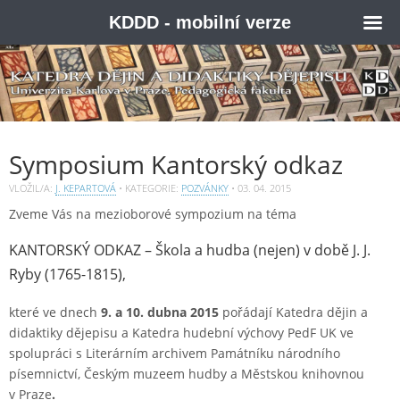
KDDD - mobilní verze
Symposium Kantorský odkaz
VLOŽIL/A:
J. KEPARTOVÁ
• KATEGORIE:
POZVÁNKY
•
03. 04. 2015
Zveme Vás na mezioborové sympozium na téma
KANTORSKÝ ODKAZ – Škola a hudba (nejen) v době J. J.
Ryby (1765-1815),
které ve dnech
9. a 10. dubna 2015
pořádají Katedra dějin a
didaktiky dějepisu a Katedra hudební výchovy PedF UK ve
spolupráci s Literárním archivem Památníku národního
písemnictví, Českým muzeem hudby a Městskou knihovnou
v Praze
.