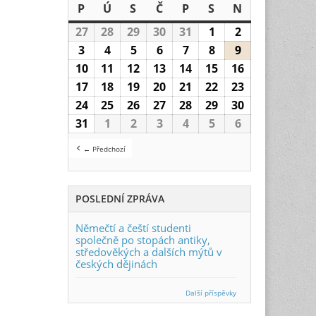
P
Pondělí
Ú
Úterý
S
Středa
Č
Čtvrtek
P
Pátek
S
Sobota
N
Neděle
27
27.7.2026
28
28.7.2026
29
29.7.2026
30
30.7.2026
31
31.7.2026
1
1.8.2026
2
2.8.2026
3
3.8.2026
4
4.8.2026
5
5.8.2026
6
6.8.2026
7
7.8.2026
8
8.8.2026
9
9.8.2026
10
10.8.2026
11
11.8.2026
12
12.8.2026
13
13.8.2026
14
14.8.2026
15
15.8.2026
16
16.8.2026
17
17.8.2026
18
18.8.2026
19
19.8.2026
20
20.8.2026
21
21.8.2026
22
22.8.2026
23
23.8.2026
24
24.8.2026
25
25.8.2026
26
26.8.2026
27
27.8.2026
28
28.8.2026
29
29.8.2026
30
30.8.2026
31
31.8.2026
1
1.9.2026
2
2.9.2026
3
3.9.2026
4
4.9.2026
5
5.9.2026
6
6.9.2026
← Předchozí
POSLEDNÍ ZPRÁVA
Němečtí a čeští studenti
společně po stopách antiky,
středověkých a dalších mýtů v
českých dějinách
Další příspěvky