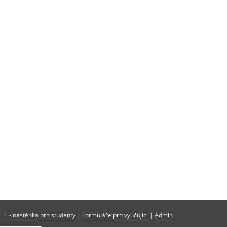
E - nástěnka pro studenty
|
Formuláře pro vyučující
|
Admin