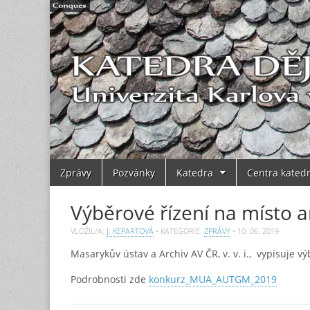
Main
Skip
Zprávy
Pozvánky
Katedra
Centra kated
to
menu
content
Výběrové řízení na místo a
VLOŽIL/A:
J. KEPARTOVÁ
• KATEGORIE:
ZPRÁVY
•
10. 06. 2019
Masarykův ústav a Archiv AV ČR, v. v. i., vypisuje 
Podrobnosti zde
konkurz_MUA_AUTGM_2019