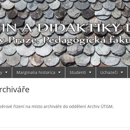
ry
Marginalia historica
Studenti
Uchazeči
rchiváře
výběrové řízení na místo archiváře do oddělení Archiv ÚTGM.