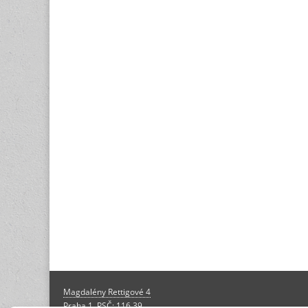
Magdalény Rettigové 4
Praha 1, PSČ: 116 39