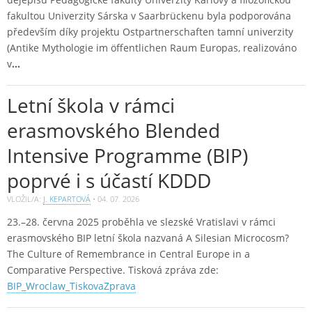
fakultou Univerzity Sárska v Saarbrückenu byla podporována
především díky projektu Ostpartnerschaften tamní univerzity
(Antike Mythologie im öffentlichen Raum Europas, realizováno
v
…
Letní škola v rámci
erasmovského Blended
Intensive Programme (BIP)
poprvé i s účastí KDDD
VLOŽIL/A:
J. KEPARTOVÁ
•
04. 07. 2026
23.–28. června 2025 proběhla ve slezské Vratislavi v rámci
erasmovského BIP letní škola nazvaná A Silesian Microcosm?
The Culture of Remembrance in Central Europe in a
Comparative Perspective. Tisková zpráva zde:
BIP_Wroclaw_TiskovaZprava