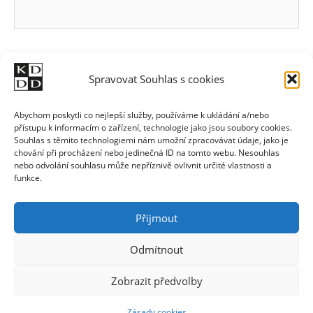
Spravovat Souhlas s cookies
Abychom poskytli co nejlepší služby, používáme k ukládání a/nebo
přístupu k informacím o zařízení, technologie jako jsou soubory cookies.
Souhlas s těmito technologiemi nám umožní zpracovávat údaje, jako je
chování při procházení nebo jedinečná ID na tomto webu. Nesouhlas
nebo odvolání souhlasu může nepříznivě ovlivnit určité vlastnosti a
funkce.
Přijmout
Odmítnout
Zobrazit předvolby
Zásady cookies