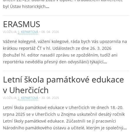
byl Ústav historických
…
ERASMUS
VLOŽIL/A:
J. KEPARTOVÁ
•
08. 04. 2026
Vážené kolegyně, vážení kolegové, ráda bych Vás upozornila na
krátkou reportáž ČT v hl. Událostech ze dne 26. 3. 2026
(bohužel hl. editor nasadil zprávu se zpožděním, tudíž ani
reportérka nevěděla přesný den odvysílání) týkající
…
Letní škola památkové edukace
v Uherčicích
VLOŽIL/A:
J. KEPARTOVÁ
•
30. 08. 2025
Letní škola památkové edukace v Uherčicích Ve dnech 18.-20.
srpna 2025 se v Uherčicích u Znojma uskutečnil desátý ročník
Letní školy památkové edukace. Zúčastnili se jí pracovníci
Národního památkového ústavu a učitelé, kterým je společný
…