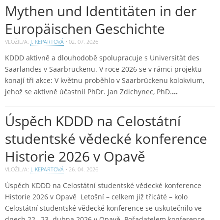
Mythen und Identitäten in der
Europäischen Geschichte
VLOŽIL/A:
J. KEPARTOVÁ
•
02. 07. 2026
KDDD aktivně a dlouhodobě spolupracuje s Universität des
Saarlandes v Saarbrückenu. V roce 2026 se v rámci projektu
konají tři akce: V květnu proběhlo v Saarbrückenu kolokvium,
jehož se aktivně účastnil PhDr. Jan Zdichynec, PhD.
…
Úspěch KDDD na Celostátní
studentské vědecké konference
Historie 2026 v Opavě
VLOŽIL/A:
J. KEPARTOVÁ
•
26. 04. 2026
Úspěch KDDD na Celostátní studentské vědecké konference
Historie 2026 v Opavě Letošní – celkem již třicáté – kolo
Celostátní studentské vědecké konference se uskutečnilo ve
dnech 22.–23. dubna 2026 v Opavě. Pořadatelem konference