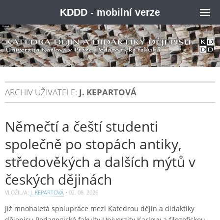
KDDD - mobilní verze
ARCHIV UŽIVATELE:
J. KEPARTOVÁ
Němečtí a čeští studenti
společně po stopách antiky,
středověkých a dalších mýtů v
českých dějinách
VLOŽIL/A:
J. KEPARTOVÁ
•
02. 08. 2026
Již mnohaletá spolupráce mezi Katedrou dějin a didaktiky
dějepisu Pedagogické fakulty Univerzity Karlovy a filozofickou