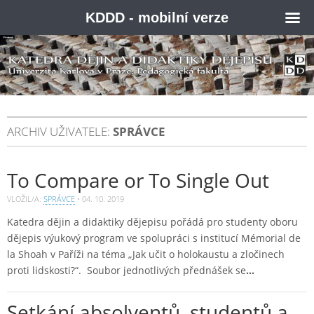
KDDD - mobilní verze
ARCHIV UŽIVATELE:
SPRÁVCE
To Compare or To Single Out
VLOŽIL/A:
SPRÁVCE
•
04. 10. 2019
Katedra dějin a didaktiky dějepisu pořádá pro studenty oboru
dějepis výukový program ve spolupráci s institucí Mémorial de
la Shoah v Paříži na téma „Jak učit o holokaustu a zločinech
proti lidskosti?“. Soubor jednotlivých přednášek se
…
Setkání absolventů, studentů a