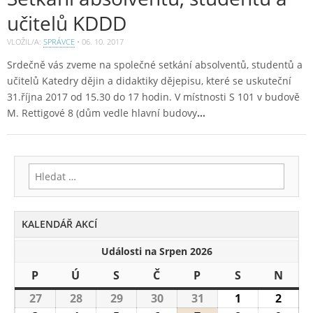
učitelů KDDD
VLOŽIL/A:
SPRÁVCE
•
06. 10. 2017
Srdečně vás zveme na společné setkání absolventů, studentů a
učitelů Katedry dějin a didaktiky dějepisu, které se uskuteční
31.října 2017 od 15.30 do 17 hodin. V místnosti S 101 v budově
M. Rettigové 8 (dům vedle hlavní budovy
…
Vyhledávání
KALENDÁŘ AKCÍ
Události na Srpen 2026
P
Pondělí
Ú
Úterý
S
Středa
Č
Čtvrtek
P
Pátek
S
Sobota
N
Nedě
27
27.7.2026
28
28.7.2026
29
29.7.2026
30
30.7.2026
31
31.7.2026
1
1.8.2026
2
2.8.2