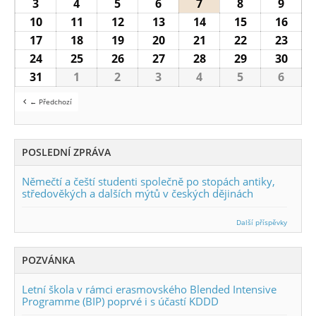
3
3.8.2026
4
4.8.2026
5
5.8.2026
6
6.8.2026
7
7.8.2026
8
8.8.2026
9
9.8.2
10
10.8.2026
11
11.8.2026
12
12.8.2026
13
13.8.2026
14
14.8.2026
15
15.8.2026
16
16.8
17
17.8.2026
18
18.8.2026
19
19.8.2026
20
20.8.2026
21
21.8.2026
22
22.8.2026
23
23.8
24
24.8.2026
25
25.8.2026
26
26.8.2026
27
27.8.2026
28
28.8.2026
29
29.8.2026
30
30.8
31
31.8.2026
1
1.9.2026
2
2.9.2026
3
3.9.2026
4
4.9.2026
5
5.9.2026
6
6.9.2
← Předchozí
POSLEDNÍ ZPRÁVA
Němečtí a čeští studenti společně po stopách antiky,
středověkých a dalších mýtů v českých dějinách
Další příspěvky
POZVÁNKA
Letní škola v rámci erasmovského Blended Intensive
Programme (BIP) poprvé i s účastí KDDD