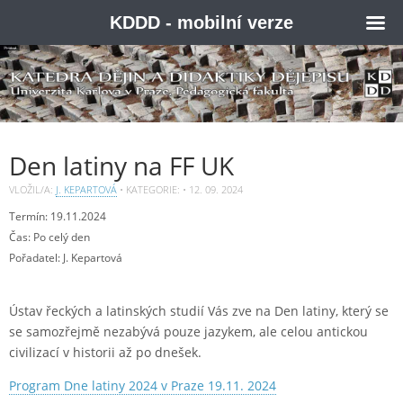
KDDD - mobilní verze
Den latiny na FF UK
VLOŽIL/A:
J. KEPARTOVÁ
• KATEGORIE: •
12. 09. 2024
Termín:
19.11.2024
Čas: Po celý den
Pořadatel: J. Kepartová
Ústav řeckých a latinských studií Vás zve na Den latiny, který se
se samozřejmě nezabývá pouze jazykem, ale celou antickou
civilizací v historii až po dnešek.
Program Dne latiny 2024 v Praze 19.11. 2024