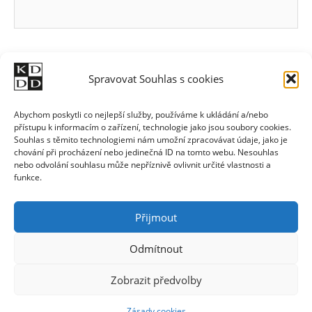
Spravovat Souhlas s cookies
Abychom poskytli co nejlepší služby, používáme k ukládání a/nebo
přístupu k informacím o zařízení, technologie jako jsou soubory cookies.
Souhlas s těmito technologiemi nám umožní zpracovávat údaje, jako je
chování při procházení nebo jedinečná ID na tomto webu. Nesouhlas
nebo odvolání souhlasu může nepříznivě ovlivnit určité vlastnosti a
funkce.
Přijmout
Odmítnout
Zobrazit předvolby
Zásady cookies