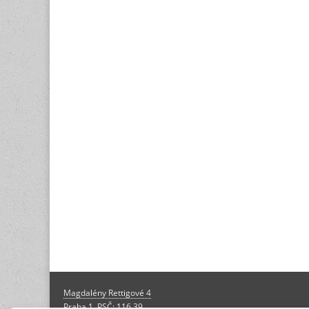
Magdalény Rettigové 4
Praha 1, PSČ: 116 39