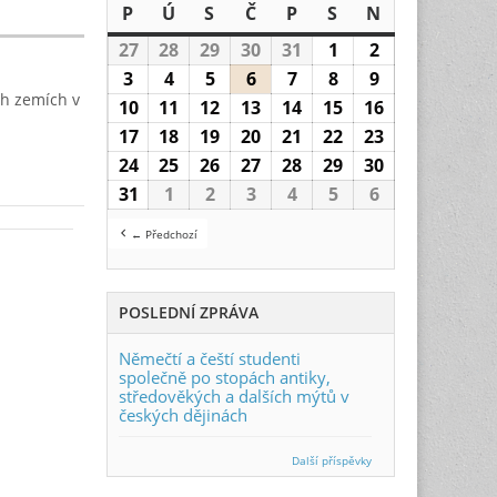
P
Pondělí
Ú
Úterý
S
Středa
Č
Čtvrtek
P
Pátek
S
Sobota
N
Neděle
27
27.7.2026
28
28.7.2026
29
29.7.2026
30
30.7.2026
31
31.7.2026
1
1.8.2026
2
2.8.2026
3
3.8.2026
4
4.8.2026
5
5.8.2026
6
6.8.2026
7
7.8.2026
8
8.8.2026
9
9.8.2026
h zemích v
10
10.8.2026
11
11.8.2026
12
12.8.2026
13
13.8.2026
14
14.8.2026
15
15.8.2026
16
16.8.2026
17
17.8.2026
18
18.8.2026
19
19.8.2026
20
20.8.2026
21
21.8.2026
22
22.8.2026
23
23.8.2026
24
24.8.2026
25
25.8.2026
26
26.8.2026
27
27.8.2026
28
28.8.2026
29
29.8.2026
30
30.8.2026
31
31.8.2026
1
1.9.2026
2
2.9.2026
3
3.9.2026
4
4.9.2026
5
5.9.2026
6
6.9.2026
← Předchozí
POSLEDNÍ ZPRÁVA
Němečtí a čeští studenti
společně po stopách antiky,
středověkých a dalších mýtů v
českých dějinách
Další příspěvky