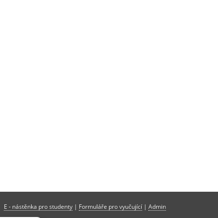
E - nástěnka pro studenty
|
Formuláře pro vyučující
|
Admin