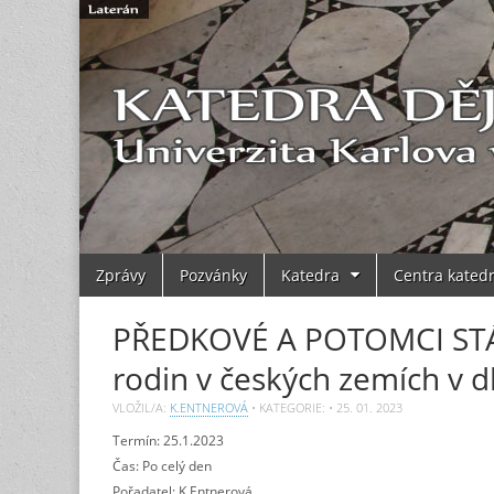
Main
Skip
Zprávy
Pozvánky
Katedra
Centra kated
to
menu
content
PŘEDKOVÉ A POTOMCI STÁ
rodin v českých zemích v d
VLOŽIL/A:
K.ENTNEROVÁ
• KATEGORIE: •
25. 01. 2023
Termín:
25.1.2023
Čas: Po celý den
Pořadatel: K.Entnerová