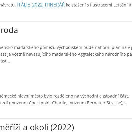
ITÁLIE_2022_ITINERÁŘ
 návratu.
ke stažení s ilustracemi Letošní it
íroda
ovensko-maďarského pomezí. Východiskem bude náhorní planina v 
last je včetně navazujícího maďarského Aggteleckého národního p
ást
…
německé hlavní město bylo rozděleno na východní a západní část.
u zdí (muzeum Checkpoint Charlie, muzeum Bernauer Strasse), s
říži a okolí (2022)