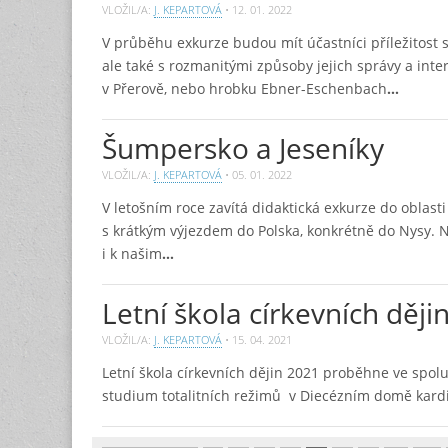
VLOŽIL/A:
J. KEPARTOVÁ
•
12. 01. 2022
V průběhu exkurze budou mít účastníci příležitost
ale také s rozmanitými způsoby jejich správy a i
v Přerově, nebo hrobku Ebner-Eschenbach
…
Šumpersko a Jeseníky
VLOŽIL/A:
J. KEPARTOVÁ
•
05. 01. 2022
V letošním roce zavítá didaktická exkurze do oblas
s krátkým výjezdem do Polska, konkrétně do Nysy. N
i k našim
…
Letní škola církevních ději
VLOŽIL/A:
J. KEPARTOVÁ
•
15. 04. 2021
Letní škola církevních dějin 2021 proběhne ve spolup
studium totalitních režimů v Diecézním domě kardin