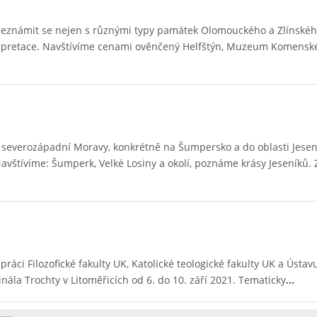
 seznámit se nejen s různými typy památek Olomouckého a Zlínského
nterpretace. Navštívíme cenami ověnčený Helfštýn, Muzeum Komensk
ti severozápadní Moravy, konkrétně na Šumpersko a do oblasti Jese
avštívíme: Šumperk, Velké Losiny a okolí, poznáme krásy Jeseníků.
n
ráci Filozofické fakulty UK, Katolické teologické fakulty UK a Ústav
ála Trochty v Litoměřicích od 6. do 10. září 2021. Tematicky
…