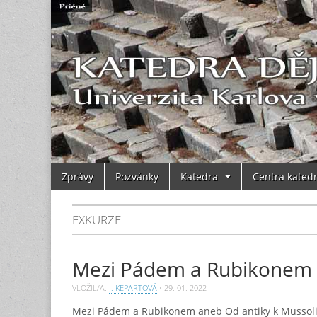
Main
Skip
Zprávy
Pozvánky
Katedra
Centra kated
to
menu
content
EXKURZE
Mezi Pádem a Rubikonem
VLOŽIL/A:
J. KEPARTOVÁ
•
29. 01. 2022
Mezi Pádem a Rubikonem aneb Od antiky k Mussolin