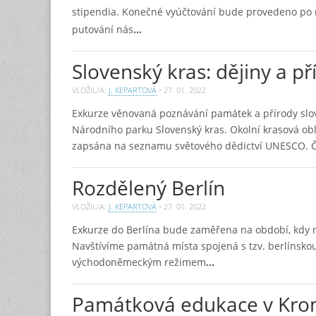
stipendia. Konečné vyúčtování bude provedeno po
putování nás
…
Slovenský kras: dějiny a př
VLOŽIL/A:
J. KEPARTOVÁ
•
27. 01. 2022
Exkurze věnovaná poznávání památek a přírody sl
Národního parku Slovenský kras. Okolní krasová ob
zapsána na seznamu světového dědictví UNESCO. Č
Rozdělený Berlín
VLOŽIL/A:
J. KEPARTOVÁ
•
27. 01. 2022
Exkurze do Berlína bude zaměřena na období, kdy 
Navštívíme památná místa spojená s tzv. berlínsko
východoněmeckým režimem
…
Památková edukace v Kromě