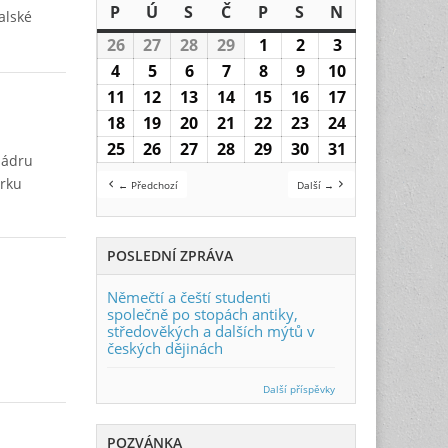
P
Pondělí
Ú
Úterý
S
Středa
Č
Čtvrtek
P
Pátek
S
Sobota
N
Neděle
alské
26
26.2.2024
27
27.2.2024
28
28.2.2024
29
29.2.2024
1
1.3.2024
2
2.3.2024
3
3.3.2024
4
4.3.2024
5
5.3.2024
6
6.3.2024
7
7.3.2024
8
8.3.2024
9
9.3.2024
10
10.3.2024
11
11.3.2024
12
12.3.2024
13
13.3.2024
14
14.3.2024
15
15.3.2024
16
16.3.2024
17
17.3.2024
18
18.3.2024
19
19.3.2024
20
20.3.2024
21
21.3.2024
22
22.3.2024
23
23.3.2024
24
24.3.2024
25
25.3.2024
26
26.3.2024
27
27.3.2024
28
28.3.2024
29
29.3.2024
30
30.3.2024
31
31.3.2024
jádru
arku
← Předchozí
Další →
POSLEDNÍ ZPRÁVA
Němečtí a čeští studenti
společně po stopách antiky,
středověkých a dalších mýtů v
českých dějinách
Další příspěvky
POZVÁNKA