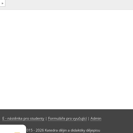
»
E - nástěnka pro studenty
|
Formuláře pro vyučující
|
Admin
Copyright © 2015 - 2026 Katedra dějin a didaktiky dějepisu