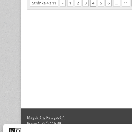
Stránka 4 z 11
«
1
2
3
4
5
6
…
11
Magdalény Rettigové 4
Praha 1, PSČ: 116 39