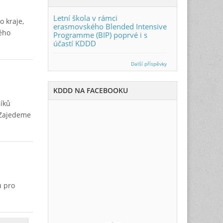
Letní škola v rámci
 kraje,
erasmovského Blended Intensive
ého
Programme (BIP) poprvé i s
účastí KDDD
Další příspěvky
KDDD NA FACEBOOKU
níků
 Zajedeme
u pro