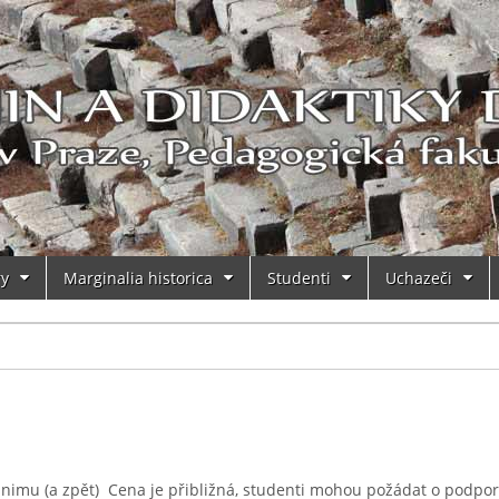
ry
Marginalia historica
Studenti
Uchazeči
imu (a zpět) Cena je přibližná, studenti mohou požádat o podpo