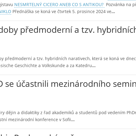
výstavu
NESMRTELNÝ CICERO ANEB CO S ANTIKOU?
Pozvánka na p
NIKLO
Přednáška se koná ve čtvrtek 5. prosince 2024 ve
…
 doby předmoderní a tzv. hybridníc
y předmoderní a tzv. hybridních narativech, která se koná ve dnec
ächsische Geschichte a Volkskunde a za Katedru
…
 se účastnili mezinárodního semi
dry dějin a didaktiky z řad akademiků a studentů pod vedením PhDr
stní mezinárodní konference v Sofii
…