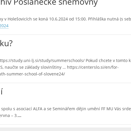
rchiv Poslanecké sněmovny
v Holešovicích se koná 10.6.2024 od 15:00. Přihláška nutná (s se
2024
sku?
z https://study.uni-lj.si/study/summerschools/ Pokud chcete v tomto 
aučte se základy slovinštiny … https://centerslo.si/en/for-
uth-summer-school-of-slovene24/
í
 ČR spolu s asociací ALFA a se Seminářem dějin umění FF MU Vás srd
ervna – 3.
…