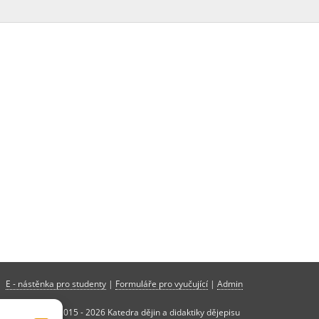
E - nástěnka pro studenty
|
Formuláře pro vyučující
|
Admin
Copyright © 2015 - 2026 Katedra dějin a didaktiky dějepisu