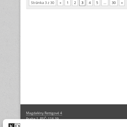
Stránka 3 z 30
«
1
2
3
4
5
…
30
»
Magdalény Rettigové 4
Praha 1, PSČ: 116 39