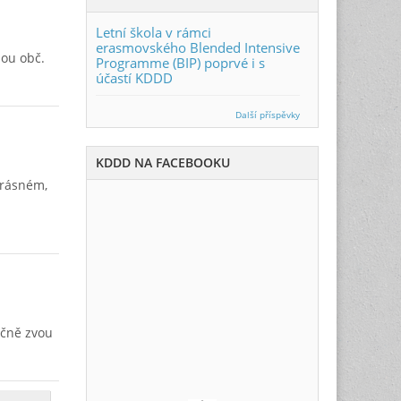
Letní škola v rámci
erasmovského Blended Intensive
bou obč.
Programme (BIP) poprvé i s
účastí KDDD
Další příspěvky
KDDD NA FACEBOOKU
krásném,
ečně zvou