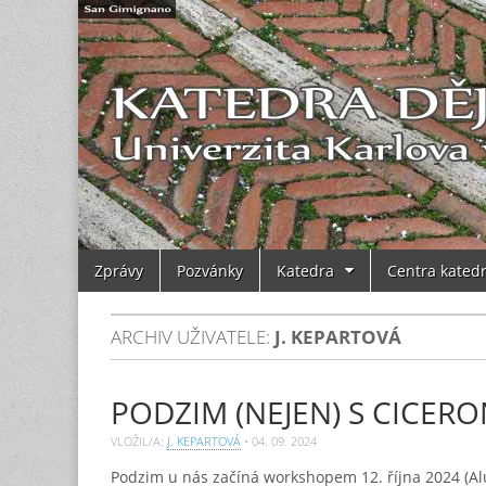
Main
Skip
Zprávy
Pozvánky
Katedra
Centra kated
to
menu
content
ARCHIV UŽIVATELE:
J. KEPARTOVÁ
PODZIM (NEJEN) S CICER
VLOŽIL/A:
J. KEPARTOVÁ
•
04. 09. 2024
Podzim u nás začíná workshopem 12. října 2024 (Alu