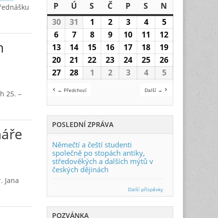
P
Pondělí
Ú
Úterý
S
Středa
Č
Čtvrtek
P
Pátek
S
Sobota
N
Neděle
řednášku
30
30.1.2023
31
31.1.2023
1
1.2.2023
2
2.2.2023
3
3.2.2023
4
4.2.2023
5
5.2.2023
6
6.2.2023
7
7.2.2023
8
8.2.2023
9
9.2.2023
10
10.2.2023
11
11.2.2023
12
12.2.2023
h
13
13.2.2023
14
14.2.2023
15
15.2.2023
16
16.2.2023
17
17.2.2023
18
18.2.2023
19
19.2.2023
20
20.2.2023
21
21.2.2023
22
22.2.2023
23
23.2.2023
24
24.2.2023
25
25.2.2023
26
26.2.2023
27
27.2.2023
28
28.2.2023
1
1.3.2023
2
2.3.2023
3
3.3.2023
4
4.3.2023
5
5.3.2023
← Předchozí
Další →
h 25. –
POSLEDNÍ ZPRÁVA
náře
Němečtí a čeští studenti
společně po stopách antiky,
středověkých a dalších mýtů v
českých dějinách
. Jana
Další příspěvky
POZVÁNKA