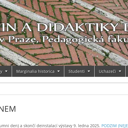
ry
Marginalia historica
Studenti
Uchazeči
ONEM
mni den) a skončí deinstalací výstavy 9. ledna 2025.
PODZIM (NEJE