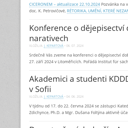
CICERONEM – aktualizace 22.10.2024
Pozvánka na 
doc. K. Petrovičové,
RÉTORIKA, UMĚNÍ, KTERÉ NEZA
Konference o dějepisectví
narativech
VLOŽIL/A:
J. KEPARTOVÁ
•
06. 07. 2024
Srdečně Vás zveme na konferenci o dějepisectví dob
27. září 2024 v Litoměřicích. Pořádá Institut für s
Akademici a studenti KDDD
v Sofii
VLOŽIL/A:
J. KEPARTOVÁ
•
04. 06. 2024
V týdnu od 17. do 22. června 2024 se zástupci Kate
Zdichynce, Ph.D. a Mgr. Dušana Foltýna aktivně úča