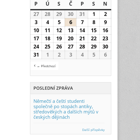
P
Pondělí
Ú
Úterý
S
Středa
Č
Čtvrtek
P
Pátek
S
Sobota
N
Neděle
27
27.7.2026
28
28.7.2026
29
29.7.2026
30
30.7.2026
31
31.7.2026
1
1.8.2026
2
2.8.2026
3
3.8.2026
4
4.8.2026
5
5.8.2026
6
6.8.2026
7
7.8.2026
8
8.8.2026
9
9.8.2026
10
10.8.2026
11
11.8.2026
12
12.8.2026
13
13.8.2026
14
14.8.2026
15
15.8.2026
16
16.8.2026
17
17.8.2026
18
18.8.2026
19
19.8.2026
20
20.8.2026
21
21.8.2026
22
22.8.2026
23
23.8.2026
24
24.8.2026
25
25.8.2026
26
26.8.2026
27
27.8.2026
28
28.8.2026
29
29.8.2026
30
30.8.2026
31
31.8.2026
1
1.9.2026
2
2.9.2026
3
3.9.2026
4
4.9.2026
5
5.9.2026
6
6.9.2026
← Předchozí
POSLEDNÍ ZPRÁVA
Němečtí a čeští studenti
společně po stopách antiky,
středověkých a dalších mýtů v
českých dějinách
Další příspěvky