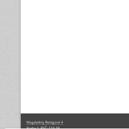
Magdalény Rettigové 4
Praha 1, PSČ: 116 39