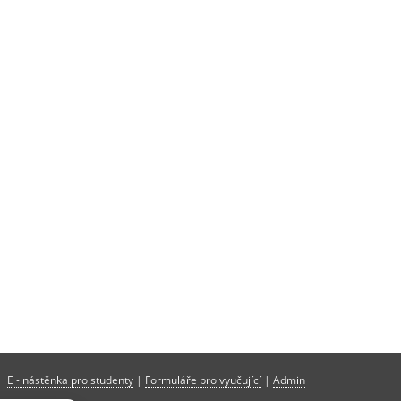
E - nástěnka pro studenty
|
Formuláře pro vyučující
|
Admin