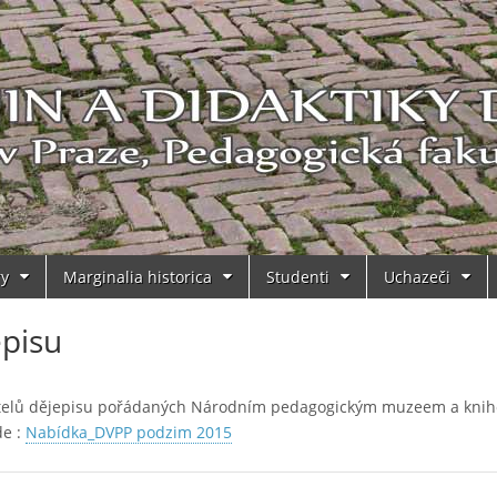
ry
Marginalia historica
Studenti
Uchazeči
episu
čitelů dějepisu pořádaných Národním pedagogickým muzeem a knih
de :
Nabídka_DVPP podzim 2015