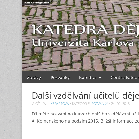
Main
Skip
Zprávy
Pozvánky
Katedra
Centra kated
to
menu
content
Další vzdělvání učitelů děj
VLOŽIL/A:
J. KEPARTOVÁ
• KATEGORIE:
POZVÁNKY
•
24. 09. 2015
Přijměte pozvání na kurzech dalšího vzdělávání u
A. Komenského na podzim 2015. Bližší informace z