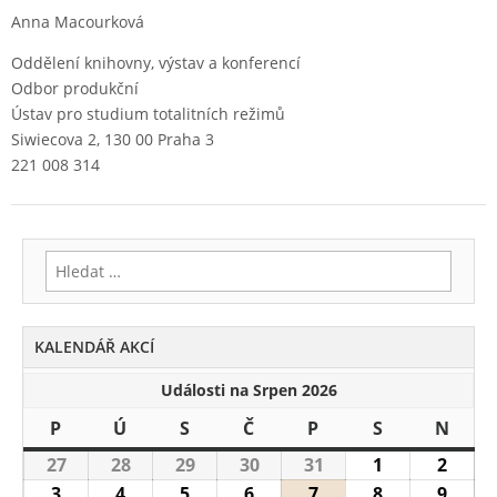
Anna Macourková
Oddělení knihovny, výstav a konferencí
Odbor produkční
Ústav pro studium totalitních režimů
Siwiecova 2, 130 00 Praha 3
221 008 314
Vyhledávání
KALENDÁŘ AKCÍ
Události na Srpen 2026
P
Pondělí
Ú
Úterý
S
Středa
Č
Čtvrtek
P
Pátek
S
Sobota
N
Nedě
27
27.7.2026
28
28.7.2026
29
29.7.2026
30
30.7.2026
31
31.7.2026
1
1.8.2026
2
2.8.2
3
3.8.2026
4
4.8.2026
5
5.8.2026
6
6.8.2026
7
7.8.2026
8
8.8.2026
9
9.8.2