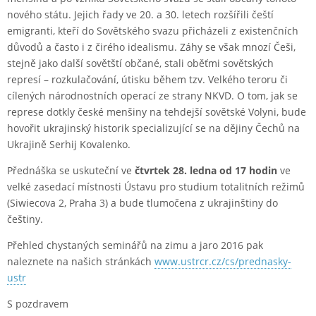
nového státu. Jejich řady ve 20. a 30. letech rozšířili čeští
emigranti, kteří do Sovětského svazu přicházeli z existenčních
důvodů a často i z čirého idealismu. Záhy se však mnozí Češi,
stejně jako další sovětští občané, stali oběťmi sovětských
represí – rozkulačování, útisku během tzv. Velkého teroru či
cílených národnostních operací ze strany NKVD. O tom, jak se
represe dotkly české menšiny na tehdejší sovětské Volyni, bude
hovořit ukrajinský historik specializující se na dějiny Čechů na
Ukrajině Serhij Kovalenko.
Přednáška se uskuteční ve
čtvrtek 28. ledna od 17 hodin
ve
velké zasedací místnosti Ústavu pro studium totalitních režimů
(Siwiecova 2, Praha 3) a bude tlumočena z ukrajinštiny do
češtiny.
Přehled chystaných seminářů na zimu a jaro 2016 pak
naleznete na našich stránkách
www.ustrcr.cz/cs/prednasky-
ustr
S pozdravem