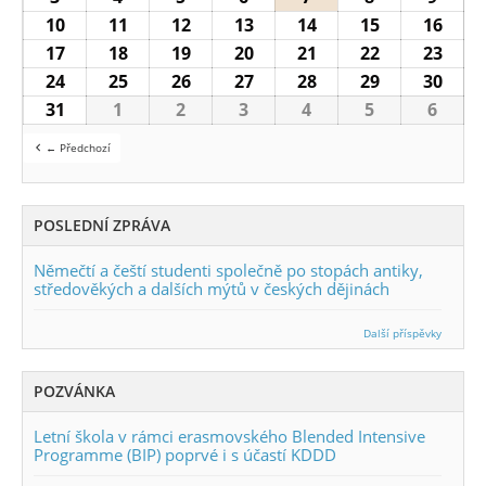
10
10.8.2026
11
11.8.2026
12
12.8.2026
13
13.8.2026
14
14.8.2026
15
15.8.2026
16
16.8
17
17.8.2026
18
18.8.2026
19
19.8.2026
20
20.8.2026
21
21.8.2026
22
22.8.2026
23
23.8
24
24.8.2026
25
25.8.2026
26
26.8.2026
27
27.8.2026
28
28.8.2026
29
29.8.2026
30
30.8
31
31.8.2026
1
1.9.2026
2
2.9.2026
3
3.9.2026
4
4.9.2026
5
5.9.2026
6
6.9.2
← Předchozí
POSLEDNÍ ZPRÁVA
Němečtí a čeští studenti společně po stopách antiky,
středověkých a dalších mýtů v českých dějinách
Další příspěvky
POZVÁNKA
Letní škola v rámci erasmovského Blended Intensive
Programme (BIP) poprvé i s účastí KDDD