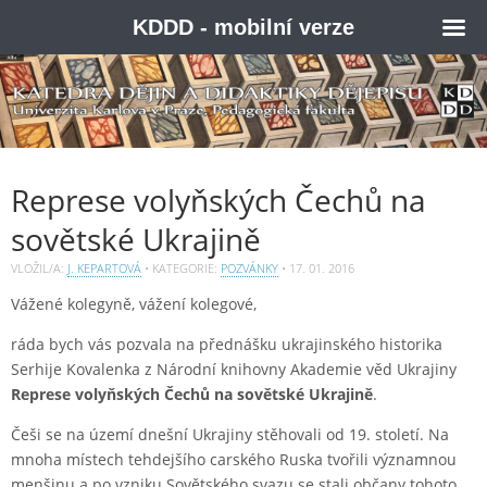
KDDD - mobilní verze
Represe volyňských Čechů na
sovětské Ukrajině
VLOŽIL/A:
J. KEPARTOVÁ
• KATEGORIE:
POZVÁNKY
•
17. 01. 2016
Vážené kolegyně, vážení kolegové,
ráda bych vás pozvala na přednášku ukrajinského historika
Serhije Kovalenka z Národní knihovny Akademie věd Ukrajiny
Represe volyňských Čechů na sovětské Ukrajině
.
Češi se na území dnešní Ukrajiny stěhovali od 19. století. Na
mnoha místech tehdejšího carského Ruska tvořili významnou
menšinu a po vzniku Sovětského svazu se stali občany tohoto