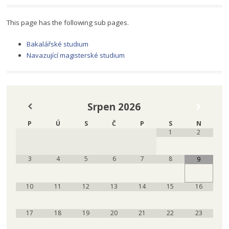
This page has the following sub pages.
Bakalářské studium
Navazující magisterské studium
Srpen
2026
P
Ú
S
Č
P
S
N
1
2
3
4
5
6
7
8
9
10
11
12
13
14
15
16
17
18
19
20
21
22
23