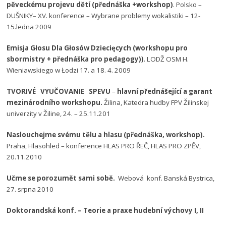
pěveckému projevu dětí (přednáška +workshop)
. Polsko –
DUŠNIKY– XV. konference – Wybrane problemy wokalistiki – 12-
15.ledna 2009
Emisja Głosu Dla Głosów Dziecięcych (workshopu pro
sbormistry + přednáška pro pedagogy))
. LODŽ OSM H.
Wieniawskiego w Łodzi 17. a 18. 4. 2009
TVORIVÉ VYUČOVANIE SPEVU
–
hlavní přednášející a garant
mezinárodního workshopu.
Žilina, Katedra hudby FPV Žilinskej
univerzity v Žiline, 24. – 25.11.201
Naslouchejme svému tělu a hlasu (přednáška, workshop).
Praha, Hlasohled – konference HLAS PRO ŘEČ, HLAS PRO ZPĚV,
20.11.2010
Učme se porozumět sami sobě.
Webová konf. Banská Bystrica,
27. srpna 2010
Doktorandská konf. – Teorie a praxe hudební výchovy I, II