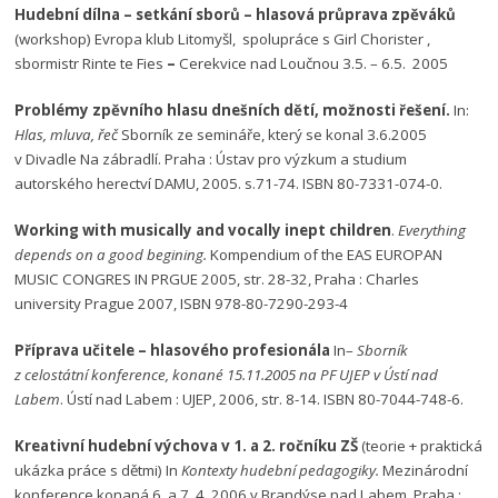
Hudební dílna – setkání sborů – hlasová průprava zpěváků
(workshop) Evropa klub Litomyšl, spolupráce s Girl Chorister ,
sbormistr Rinte te Fies
–
Cerekvice nad Loučnou 3.5. – 6.5. 2005
Problémy zpěvního hlasu dnešních dětí, možnosti řešení.
In:
Hlas, mluva, řeč
Sborník ze semináře, který se konal 3.6.2005
v Divadle Na zábradlí. Praha : Ústav pro výzkum a studium
autorského herectví DAMU, 2005. s.71-74. ISBN 80-7331-074-0.
Working with musically and vocally inept children
.
Everything
depends on a good begining.
Kompendium of the EAS EUROPAN
MUSIC CONGRES IN PRGUE 2005, str. 28-32, Praha : Charles
university Prague 2007, ISBN 978-80-7290-293-4
Příprava učitele – hlasového profesionála
In–
Sborník
z celostátní konference, konané 15.11.2005 na PF UJEP v Ústí nad
Labem
. Ústí nad Labem : UJEP, 2006, str. 8-14. ISBN 80-7044-748-6.
Kreativní hudební výchova v 1. a 2. ročníku ZŠ
(teorie + praktická
ukázka práce s dětmi) In
Kontexty hudební pedagogiky.
Mezinárodní
konference konaná 6. a 7. 4. 2006 v Brandýse nad Labem, Praha :