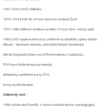
1967-1970 SVVŠ v Mělníku
1970-1974 PedF UK v Praze oborové studium Čj-Hv
1975-1980 dálkové studium na AMU v Praze obor- sólový zpěv
1983-2007 opakovaně kursy změřené na didaktiku zpěvu (Baldo
Mikulić – Werbeck metoda, zahraniční lektoři Hlashledu)
třikrát hospitační týden na Orffově institutu v Salzburku,
FTVS kurs Feldenkraisovy metody,
didakticky zaměřené kursy ČOS,
kursy muzikoterapie.
Odborný růst :
1984 získán titul PaedDr. v oboru hudební teorie a pedagogika