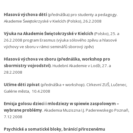
Hlasová výchova dětí
(přednáška) pro studenty a pedagogy.
Akademie Świętokrzyské v Kielcích (Polsko), 26.2.2008
Výuka na Akademie Świętokrzyské v Kielcích
(Polsko), 25. a
26.2.2008 program Erasmus (výuka sólového zpěvu a hlasové
výchovy ve sboru v rámci seminářů sborový zpěv)
Hlasová výchova ve sboru (přednáška, workshop pro
sbormistry vojvodství)
. Hudební Akademie v Lodži, 27. a
28.2.2008
Učíme děti zpívat
(přednáška + workshop). Církevní ZUŠ, Lučenec,
Galérie města, 10.4.2008
Emisja golosu dzieci i mlodziezy w spiewie zaspolowym –
wybrane problémy
. Akademia Muziszna I.J. Paderewskego Poznaň,
7.12 2008
Psychické a somatické bloky, bránící přirozenému