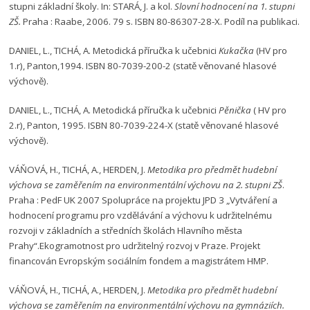
stupni základní školy. In: STARÁ, J. a kol.
Slovní hodnocení na 1. stupni
ZŠ.
Praha : Raabe, 2006. 79 s. ISBN 80-86307-28-X. Podíl na publikaci.
DANIEL, L., TICHÁ, A. Metodická příručka k učebnici
Kukačka
(HV pro
1.r), Panton,1994. ISBN 80-7039-200-2 (statě věnované hlasové
výchově).
DANIEL, L., TICHÁ, A. Metodická příručka k učebnici
Pěnička
( HV pro
2.r), Panton, 1995. ISBN 80-7039-224-X (statě věnované hlasové
výchově).
VÁŇOVÁ, H., TICHÁ, A., HERDEN, J.
Metodika pro předmět hudební
výchova se zaměřením na environmentální výchovu na 2. stupni ZŠ
.
Praha : PedF UK 2007 Spolupráce na projektu JPD 3 „Vytváření a
hodnocení programu pro vzdělávání a výchovu k udržitelnému
rozvoji v základních a středních školách Hlavního města
Prahy“.Ekogramotnost pro udržitelný rozvoj v Praze. Projekt
financován Evropským sociálním fondem a magistrátem HMP.
VÁŇOVÁ, H., TICHÁ, A., HERDEN, J.
Metodika pro předmět hudební
výchova se zaměřením na environmentální výchovu na gymnáziích.