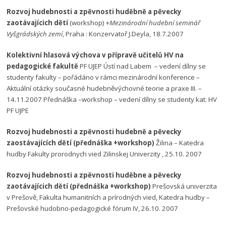
Rozvoj hudebnosti a zpěvnosti huděbně a pěvecky
zaotávajícich dětí
(workshop) +
Mezinárodní hudební seminář
Vyšgrádských zemí
, Praha : Konzervatoř J.Deyla, 18.7.2007
Kolektivní hlasová výchova v přípravě učitelů HV na
pedagogické fakultě
PF UJEP Ústí nad Labem – vedení dílny se
studenty fakulty – pořádáno v rámci mezinárodní konference –
Aktuální otázky současné hudebněvýchovné teorie a praxe III. –
14.11.2007 Přednáška –workshop – vedení dílny se studenty kat. HV
PF UJPE
Rozvoj hudebnosti a zpěvnosti hudebně a pěvecky
zaostávajících dětí (přednáška +workshop)
Žilina – Katedra
hudby Fakulty prorodnych vied Zilinskej Univerzity , 25.10. 2007
Rozvoj hudebnosti a zpěvnosti huděbne a pěvecky
zaotávajícich dětí (přednáška +workshop)
Prešovská univerzita
v Prešově, Fakulta humanitních a prírodných vied, Katedra hudby –
Prešovské hudobno-pedagogické fórum IV, 26.10. 2007