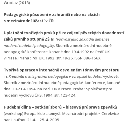
Wroclav (2013)
Pedagogické působení v zahraničí nebo na akcích
s mezinárodní účastí v ČR
Uplatnění tvořivých prvků při rozvíjení pěveckých dovedností
žáků prvního stupně ZŠ
. In
Tvořivost jako základní dimenze
moderní hudební pedagogiky.
Sborník z mezinárodní hudebně
pedagogické konference, konané dne 19.4.1992 na PedF UK
v Praze. Praha : PdF UK, 1992. str. 19-25. ISSN 086-156X.
Tvořivé operace v intonačně osvojeném tónovém prostoru
.
In:
Kreativita a integrativní pedagogika v evropské hudební
výchově .
Sborník z mezinárodní hudebně pedagogické konference, konané
dne 20-21.4.1994 na PedF UK v Praze. Praha : Společnost pro
hudební výchovu ČHS, 1994. str. 123-124.
Hudební dílna – setkání sborů – hlasová průprava zpěváků
(workshop) Evropa klub Litomyšl, Mezinárodní projekt
–
Cerekvice
nad Loučnou 21.4. – 25. 4. 2005