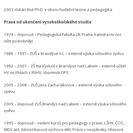
2003 získán titul Ph.D. v oboru hudební teorie a pedagogika
Praxe od ukončení vysokoškolského studia:
1974 – doposud – Pedagogická fakulta UK Praha, katedra Hv (viz
níže podrobněji)
1986 – 1991– ZUŠ v Brandýse n.L.– externě výuka sólového zpěvu
1992 – 2007 – ZŠ Na Výsluní v Brandýse nad Labem – externě učitel
HV ve třídách s RVHV, sbormistr DPS
2005 – 2008 – ZUŠ Jana Zacha lákovice – externě výuka sólového
zpěvu
2009 – doposud ZUŠ Brandýs nad Labem – externě výuka sólového
zpěvu
1995 – doposud – vedení kurzů pro pedagogy z praxe, LŠHV, ČOS,
NIDV atd. (téma:Hlasová výchova dětí, Práce s nezpěváky, Hlasová