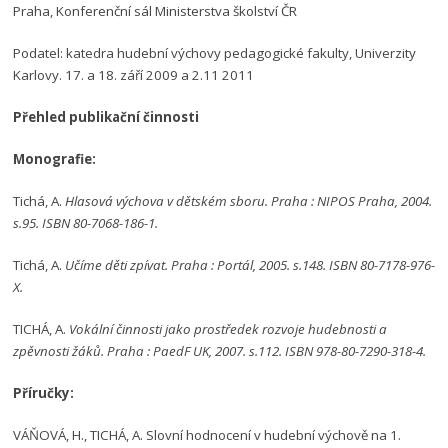
Praha, Konferenční sál Ministerstva školství ČR
Podatel: katedra hudební výchovy pedagogické fakulty, Univerzity
Karlovy. 17. a 18. září 2009 a 2.11 2011
Přehled publikační činnosti
Monografie:
Tichá, A.
Hlasová výchova v dětském sboru. Praha : NIPOS Praha, 2004.
s.95. ISBN 80-7068-186-1.
Tichá, A.
Učíme děti zpívat. Praha : Portál, 2005. s.148. ISBN 80-7178-976-
X.
TICHÁ, A.
Vokální činnosti jako prostředek rozvoje hudebnosti a
zpěvnosti žáků. Praha : PaedF UK, 2007. s.112. ISBN 978-80-7290-318-4.
Příručky:
VÁŇOVÁ, H., TICHÁ, A. Slovní hodnocení v hudební výchově na 1.