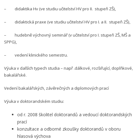
– didaktika Hv (ve studiu učitelství HV pro II. stupeň ZŠ),
– didaktická praxe (ve studiu učitelství HV pro I. a II. stupeň ZŠ),
– hudebně výchovný seminář (v učitelství pro I. stupeň ZŠ, MŠ a
SPPG),
– vedení klinického semestru.
Výuka v dalších typech studia – např .dálkové, rozšiřující, doplňkové,
bakalářské.
Vedení bakalářských, závěrečných a diplomových prací
Výuka v doktorandském studiu:
od r. 2008 školitel doktorandů a vedoucí doktorandských
prací
konzultace a odborné zkoušky doktorandů v oboru
hlasová výchova