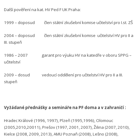
Další pověření na kat. HV Ped F UK Praha:
1999 – doposud člen státní zkušební komise učitelství pro I.st. ZŠ
2004 – doposud člen státní zkušební komise učitelství HV pro II a
III. stupeň
1986 – 2007 garant pro výuku HV na katedře v oboru SPPG –
učitelství
2009 – dosud vedoucí oddělení pro učitelství HV pro II a III.
stupeň
Vyžádané přednášky a semináře na PF doma a v zahraničí :
Hradec Králové (1996, 1997), Plzeň (1995,1996), Olomouc
(2005,2010,20011), Prešov (1997, 2001, 2007), Žilina (2007, 2010),
Kielce (2008, 2009, 2013), AMU Poznaň (2008), Lešno (2008),