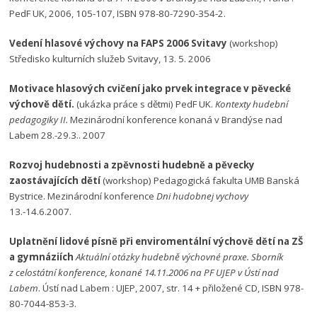
PedF UK, 2006, 105-107, ISBN 978-80-7290-354-2.
Vedení hlasové výchovy na FAPS 2006 Svitavy
(workshop)
Středisko kulturních služeb Svitavy, 13. 5. 2006
Motivace hlasových cvičení jako prvek integrace v pěvecké
výchově dětí.
(ukázka práce s dětmi) PedF UK.
Kontexty hudební
pedagogiky II.
Mezinárodní konference konaná v Brandýse nad
Labem 28.-29.3.. 2007
Rozvoj hudebnosti a zpěvnosti hudebně a pěvecky
zaostávajících dětí
(workshop) Pedagogická fakulta UMB Banská
Bystrice. Mezinárodní konference
Dni hudobnej vychovy
13.-14.6.2007.
Uplatnění lidové písně při enviromentální výchově dětí na ZŠ
a gymnáziích
Aktuální otázky hudebně výchovné praxe. Sborník
z celostátní konference, konané 14.11.2006 na PF UJEP v Ústí nad
Labem
. Ústí nad Labem : UJEP, 2007, str. 14 + přiložené CD, ISBN 978-
80-7044-853-3.