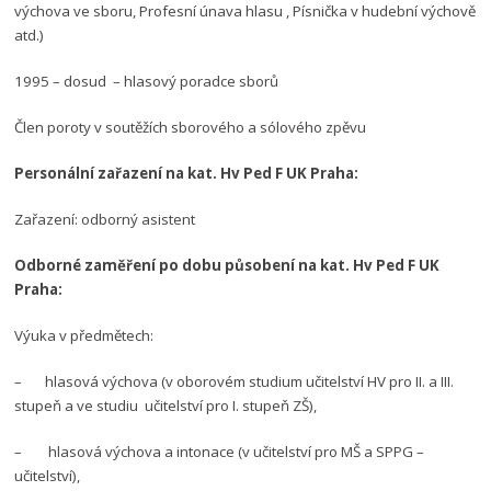
výchova ve sboru, Profesní únava hlasu , Písnička v hudební výchově
atd.)
1995 – dosud – hlasový poradce sborů
Člen poroty v soutěžích sborového a sólového zpěvu
Personální zařazení na kat. Hv Ped F UK Praha:
Zařazení: odborný asistent
Odborné zaměření po dobu působení na kat. Hv Ped F UK
Praha:
Výuka v předmětech:
– hlasová výchova (v oborovém studium učitelství HV pro II. a III.
stupeň a ve studiu učitelství pro I. stupeň ZŠ),
– hlasová výchova a intonace (v učitelství pro MŠ a SPPG –
učitelství),