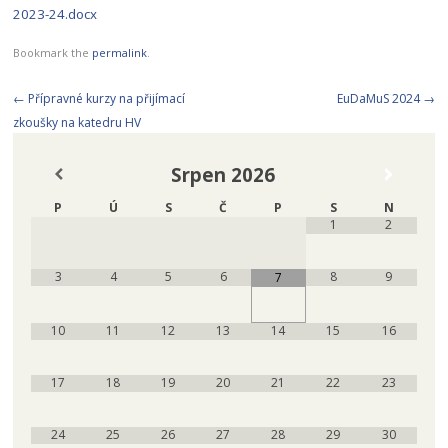
2023-24.docx
Bookmark the
permalink
.
Post
←
Přípravné kurzy na přijímací
EuDaMuS 2024
→
navigation
zkoušky na katedru HV
Srpen
2026
P
Ú
S
Č
P
S
N
1
2
3
4
5
6
8
9
7
10
11
12
13
14
15
16
17
18
19
20
21
22
23
24
25
26
27
28
29
30