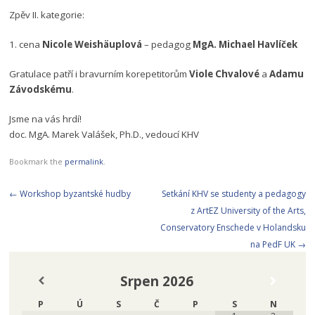
Zpěv II. kategorie:
1. cena
Nicole Weishäuplová
– pedagog
MgA. Michael Havlíček
Gratulace patří i bravurním korepetitorům
Viole Chvalové
a
Adamu
Závodskému
.
Jsme na vás hrdí!
doc. MgA. Marek Valášek, Ph.D., vedoucí KHV
Bookmark the
permalink
.
Post
←
Workshop byzantské hudby
Setkání KHV se studenty a pedagogy
navigation
z ArtEZ University of the Arts,
Conservatory Enschede v Holandsku
na PedF UK
→
Srpen
2026
P
Ú
S
Č
P
S
N