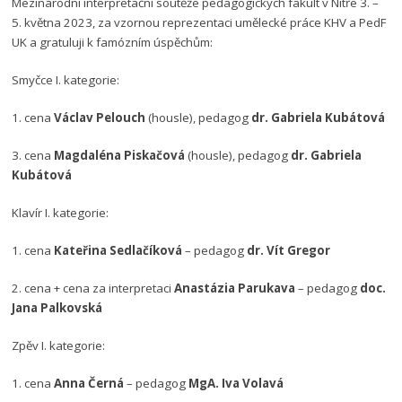
Mezinárodní interpretační soutěže pedagogických fakult v Nitře 3. –
5. května 2023, za vzornou reprezentaci umělecké práce KHV a PedF
UK a gratuluji k famózním úspěchům:
Smyčce I. kategorie:
1. cena
Václav Pelouch
(housle), pedagog
dr. Gabriela Kubátová
3. cena
Magdaléna Piskačová
(housle), pedagog
dr. Gabriela
Kubátová
Klavír I. kategorie:
1. cena
Kateřina Sedlačíková
– pedagog
dr. Vít Gregor
2. cena + cena za interpretaci
Anastázia Parukava
– pedagog
doc.
Jana Palkovská
Zpěv I. kategorie:
1. cena
Anna Černá
– pedagog
MgA. Iva Volavá